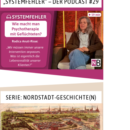
„SYSTEMFEHLER“ – DER PODCAST #29
SERIE: NORDSTADT-GESCHICHTE(N)