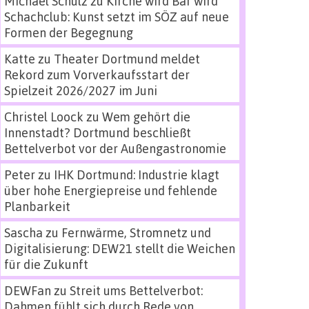
Michael Schulz
zu
Kirche wird Bar wird
Schachclub: Kunst setzt im SÖZ auf neue
Formen der Begegnung
Katte
zu
Theater Dortmund meldet
Rekord zum Vorverkaufsstart der
Spielzeit 2026/2027 im Juni
Christel Loock
zu
Wem gehört die
Innenstadt? Dortmund beschließt
Bettelverbot vor der Außengastronomie
Peter
zu
IHK Dortmund: Industrie klagt
über hohe Energiepreise und fehlende
Planbarkeit
Sascha
zu
Fernwärme, Stromnetz und
Digitalisierung: DEW21 stellt die Weichen
für die Zukunft
DEWFan
zu
Streit ums Bettelverbot:
Dahmen fühlt sich durch Rede von