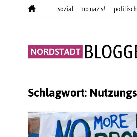
Skip
sozial
no nazis!
politisch
to
content
Schlagwort:
Nutzungs