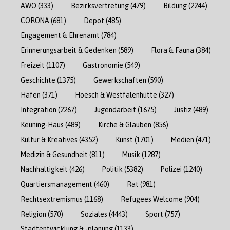
AWO
(333)
Bezirksvertretung
(479)
Bildung
(2244)
CORONA
(681)
Depot
(485)
Engagement & Ehrenamt
(784)
Erinnerungsarbeit & Gedenken
(589)
Flora & Fauna
(384)
Freizeit
(1107)
Gastronomie
(549)
Geschichte
(1375)
Gewerkschaften
(590)
Hafen
(371)
Hoesch & Westfalenhütte
(327)
Integration
(2267)
Jugendarbeit
(1675)
Justiz
(489)
Keuning-Haus
(489)
Kirche & Glauben
(856)
Kultur & Kreatives
(4352)
Kunst
(1701)
Medien
(471)
Medizin & Gesundheit
(811)
Musik
(1287)
Nachhaltigkeit
(426)
Politik
(5382)
Polizei
(1240)
Quartiersmanagement
(460)
Rat
(981)
Rechtsextremismus
(1168)
Refugees Welcome
(904)
Religion
(570)
Soziales
(4443)
Sport
(757)
Stadtentwicklung & -planung
(1133)