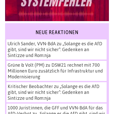
NEUE REAKTIONEN
Ulrich Sander, VVN-BdA
zu
„Solange es die AfD
gibt, sind wir nicht sicher“: Gedenken an
Sinti:zze und Rom:nja
Grüne & Volt (PM)
zu
DSW21 rechnet mit 700
Millionen Euro zusätzlich für Infrastruktur und
Modernisierung
Kritischer Beobachter
zu
„Solange es die AfD
gibt, sind wir nicht sicher“: Gedenken an
Sinti:zze und Rom:nja
1000 Jurist:innen, die GFF und VVN-BdA für das
AfD-Verbot
zu
„Solange es die AfD gibt, sind wir