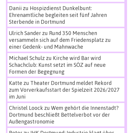
Danii
zu
Hospizdienst Dunkelbunt:
Ehrenamtliche begleiten seit fünf Jahren
Sterbende in Dortmund
Ulrich Sander
zu
Rund 350 Menschen
versammeln sich auf dem Friedensplatz zu
einer Gedenk- und Mahnwache
Michael Schulz
zu
Kirche wird Bar wird
Schachclub: Kunst setzt im SÖZ auf neue
Formen der Begegnung
Katte
zu
Theater Dortmund meldet Rekord
zum Vorverkaufsstart der Spielzeit 2026/2027
im Juni
Christel Loock
zu
Wem gehört die Innenstadt?
Dortmund beschließt Bettelverbot vor der
Außengastronomie
Peter
zu
IHK Dortmund: Industrie klagt über