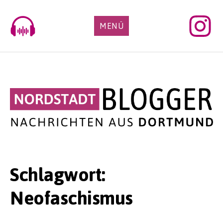
Skip
to
MENÜ
content
Schlagwort:
Neofaschismus