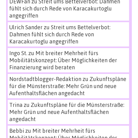
DEWFan
zu
Streit ums Bettelverbot: Dahmen
fühlt sich durch Rede von Karacakurtoglu
angegriffen
Ulrich Sander
zu
Streit ums Bettelverbot:
Dahmen fühlt sich durch Rede von
Karacakurtoglu angegriffen
Ingo St.
zu
Mit breiter Mehrheit fürs
Mobilitätskonzept: Über Möglichkeiten der
Finanzierung wird beraten
Nordstadtblogger-Redaktion
zu
Zukunftspläne
für die Münsterstraße: Mehr Grün und neue
Aufenthaltsflächen angedacht
Trina
zu
Zukunftspläne für die Münsterstraße:
Mehr Grün und neue Aufenthaltsflächen
angedacht
Bebbi
zu
Mit breiter Mehrheit fürs
Mobilitätskonzept: Über Möglichkeiten der