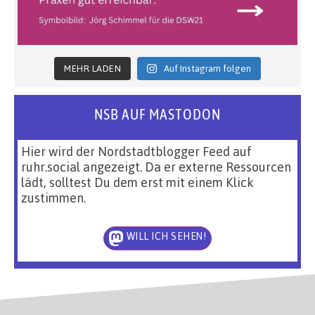
MEHR LADEN
Auf Instagram folgen
NSB AUF MASTODON
Hier wird der Nordstadtblogger Feed auf
ruhr.social angezeigt. Da er externe Ressourcen
lädt, solltest Du dem erst mit einem Klick
zustimmen.
WILL ICH SEHEN!