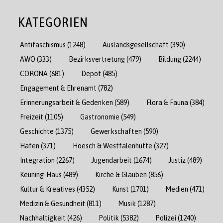
KATEGORIEN
Antifaschismus
(1248)
Auslandsgesellschaft
(390)
AWO
(333)
Bezirksvertretung
(479)
Bildung
(2244)
CORONA
(681)
Depot
(485)
Engagement & Ehrenamt
(782)
Erinnerungsarbeit & Gedenken
(589)
Flora & Fauna
(384)
Freizeit
(1105)
Gastronomie
(549)
Geschichte
(1375)
Gewerkschaften
(590)
Hafen
(371)
Hoesch & Westfalenhütte
(327)
Integration
(2267)
Jugendarbeit
(1674)
Justiz
(489)
Keuning-Haus
(489)
Kirche & Glauben
(856)
Kultur & Kreatives
(4352)
Kunst
(1701)
Medien
(471)
Medizin & Gesundheit
(811)
Musik
(1287)
Nachhaltigkeit
(426)
Politik
(5382)
Polizei
(1240)