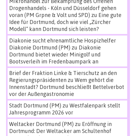
Mikrohandel zur Bekämpfung des Offenen
Drogenhandels - Köln und Düsseldorf gehen
voran (PM Grpne & Volt und SPD)
zu
Eine gute
Idee für Dortmund, doch wie viel „Zürcher
Modell“ kann Dortmund sich leisten?
Diakonie sucht ehrenamtliche Hospizhelfer
Diakonie Dortmund (PM)
zu
Diakonie
Dortmund bietet wieder Minigolf und
Bootsverleih im Fredenbaumpark an
Brief der Fraktion Linke & Tierschutz an den
Regierungspräsidenten
zu
Wem gehört die
Innenstadt? Dortmund beschließt Bettelverbot
vor der Außengastronomie
Stadt Dortmund (PM)
zu
Westfalenpark stellt
Jahresprogramm 2026 vor
Weltacker Dortmund (PM)
zu
Eröffnung in
Dortmund: Der Weltacker am Schultenhof