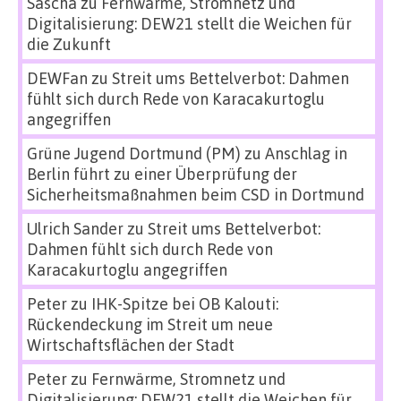
Sascha
zu
Fernwärme, Stromnetz und
Digitalisierung: DEW21 stellt die Weichen für
die Zukunft
DEWFan
zu
Streit ums Bettelverbot: Dahmen
fühlt sich durch Rede von Karacakurtoglu
angegriffen
Grüne Jugend Dortmund (PM)
zu
Anschlag in
Berlin führt zu einer Überprüfung der
Sicherheitsmaßnahmen beim CSD in Dortmund
Ulrich Sander
zu
Streit ums Bettelverbot:
Dahmen fühlt sich durch Rede von
Karacakurtoglu angegriffen
Peter
zu
IHK-Spitze bei OB Kalouti:
Rückendeckung im Streit um neue
Wirtschaftsflächen der Stadt
Peter
zu
Fernwärme, Stromnetz und
Digitalisierung: DEW21 stellt die Weichen für