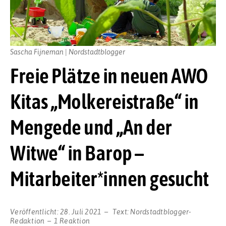
Sascha Fijneman | Nordstadtblogger
Freie Plätze in neuen AWO
Kitas „Molkereistraße“ in
Mengede und „An der
Witwe“ in Barop –
Mitarbeiter*innen gesucht
Veröffentlicht:
28. Juli 2021
Text:
Nordstadtblogger-
Redaktion
1 Reaktion