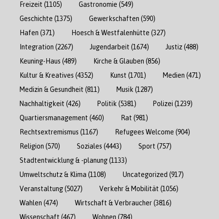
Freizeit
(1105)
Gastronomie
(549)
Geschichte
(1375)
Gewerkschaften
(590)
Hafen
(371)
Hoesch & Westfalenhütte
(327)
Integration
(2267)
Jugendarbeit
(1674)
Justiz
(488)
Keuning-Haus
(489)
Kirche & Glauben
(856)
Kultur & Kreatives
(4352)
Kunst
(1701)
Medien
(471)
Medizin & Gesundheit
(811)
Musik
(1287)
Nachhaltigkeit
(426)
Politik
(5381)
Polizei
(1239)
Quartiersmanagement
(460)
Rat
(981)
Rechtsextremismus
(1167)
Refugees Welcome
(904)
Religion
(570)
Soziales
(4443)
Sport
(757)
Stadtentwicklung & -planung
(1133)
Umweltschutz & Klima
(1108)
Uncategorized
(917)
Veranstaltung
(5027)
Verkehr & Mobilität
(1056)
Wahlen
(474)
Wirtschaft & Verbraucher
(3816)
Wissenschaft
(467)
Wohnen
(784)