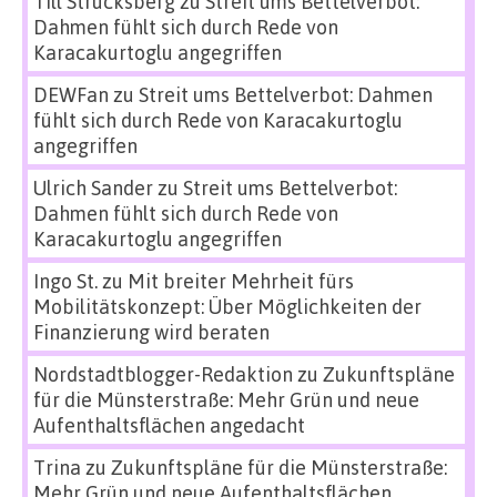
Till Strucksberg
zu
Streit ums Bettelverbot:
Dahmen fühlt sich durch Rede von
Karacakurtoglu angegriffen
DEWFan
zu
Streit ums Bettelverbot: Dahmen
fühlt sich durch Rede von Karacakurtoglu
angegriffen
Ulrich Sander
zu
Streit ums Bettelverbot:
Dahmen fühlt sich durch Rede von
Karacakurtoglu angegriffen
Ingo St.
zu
Mit breiter Mehrheit fürs
Mobilitätskonzept: Über Möglichkeiten der
Finanzierung wird beraten
Nordstadtblogger-Redaktion
zu
Zukunftspläne
für die Münsterstraße: Mehr Grün und neue
Aufenthaltsflächen angedacht
Trina
zu
Zukunftspläne für die Münsterstraße:
Mehr Grün und neue Aufenthaltsflächen