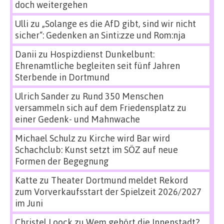
doch weitergehen
Ulli
zu
„Solange es die AfD gibt, sind wir nicht
sicher“: Gedenken an Sinti:zze und Rom:nja
Danii
zu
Hospizdienst Dunkelbunt:
Ehrenamtliche begleiten seit fünf Jahren
Sterbende in Dortmund
Ulrich Sander
zu
Rund 350 Menschen
versammeln sich auf dem Friedensplatz zu
einer Gedenk- und Mahnwache
Michael Schulz
zu
Kirche wird Bar wird
Schachclub: Kunst setzt im SÖZ auf neue
Formen der Begegnung
Katte
zu
Theater Dortmund meldet Rekord
zum Vorverkaufsstart der Spielzeit 2026/2027
im Juni
Christel Loock
zu
Wem gehört die Innenstadt?