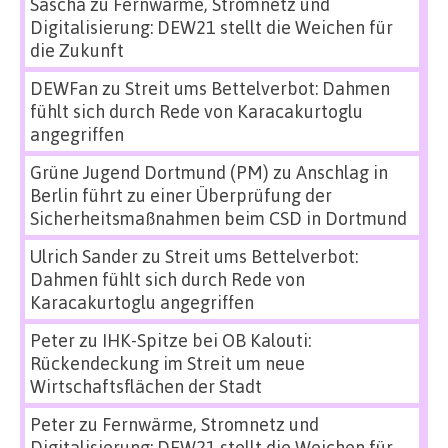
Sascha
zu
Fernwärme, Stromnetz und
Digitalisierung: DEW21 stellt die Weichen für
die Zukunft
DEWFan
zu
Streit ums Bettelverbot: Dahmen
fühlt sich durch Rede von Karacakurtoglu
angegriffen
Grüne Jugend Dortmund (PM)
zu
Anschlag in
Berlin führt zu einer Überprüfung der
Sicherheitsmaßnahmen beim CSD in Dortmund
Ulrich Sander
zu
Streit ums Bettelverbot:
Dahmen fühlt sich durch Rede von
Karacakurtoglu angegriffen
Peter
zu
IHK-Spitze bei OB Kalouti:
Rückendeckung im Streit um neue
Wirtschaftsflächen der Stadt
Peter
zu
Fernwärme, Stromnetz und
Digitalisierung: DEW21 stellt die Weichen für