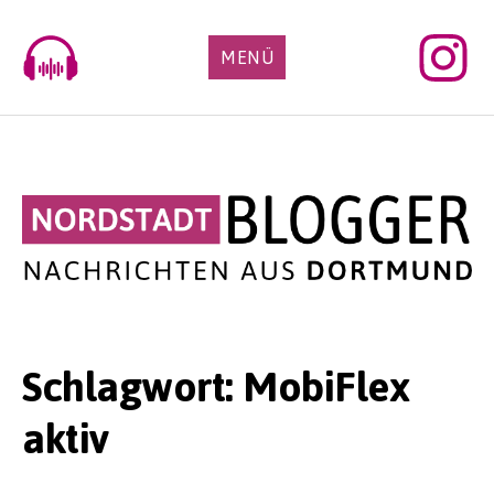
Skip
to
MENÜ
content
Schlagwort:
MobiFlex
aktiv