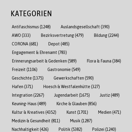
KATEGORIEN
Antifaschismus
(1248)
Auslandsgesellschaft
(390)
AWO
(333)
Bezirksvertretung
(479)
Bildung
(2244)
CORONA
(681)
Depot
(485)
Engagement & Ehrenamt
(783)
Erinnerungsarbeit & Gedenken
(589)
Flora & Fauna
(384)
Freizeit
(1106)
Gastronomie
(549)
Geschichte
(1375)
Gewerkschaften
(590)
Hafen
(371)
Hoesch & Westfalenhütte
(327)
Integration
(2267)
Jugendarbeit
(1675)
Justiz
(489)
Keuning-Haus
(489)
Kirche & Glauben
(856)
Kultur & Kreatives
(4352)
Kunst
(1701)
Medien
(471)
Medizin & Gesundheit
(811)
Musik
(1287)
Nachhaltigkeit
(426)
Politik
(5382)
Polizei
(1240)