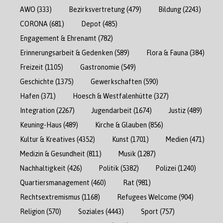
AWO
(333)
Bezirksvertretung
(479)
Bildung
(2243)
CORONA
(681)
Depot
(485)
Engagement & Ehrenamt
(782)
Erinnerungsarbeit & Gedenken
(589)
Flora & Fauna
(384)
Freizeit
(1105)
Gastronomie
(549)
Geschichte
(1375)
Gewerkschaften
(590)
Hafen
(371)
Hoesch & Westfalenhütte
(327)
Integration
(2267)
Jugendarbeit
(1674)
Justiz
(489)
Keuning-Haus
(489)
Kirche & Glauben
(856)
Kultur & Kreatives
(4352)
Kunst
(1701)
Medien
(471)
Medizin & Gesundheit
(811)
Musik
(1287)
Nachhaltigkeit
(426)
Politik
(5382)
Polizei
(1240)
Quartiersmanagement
(460)
Rat
(981)
Rechtsextremismus
(1168)
Refugees Welcome
(904)
Religion
(570)
Soziales
(4443)
Sport
(757)