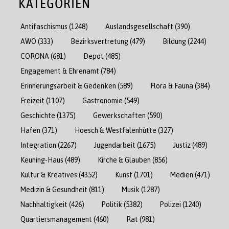
KATEGORIEN
Antifaschismus
(1248)
Auslandsgesellschaft
(390)
AWO
(333)
Bezirksvertretung
(479)
Bildung
(2244)
CORONA
(681)
Depot
(485)
Engagement & Ehrenamt
(784)
Erinnerungsarbeit & Gedenken
(589)
Flora & Fauna
(384)
Freizeit
(1107)
Gastronomie
(549)
Geschichte
(1375)
Gewerkschaften
(590)
Hafen
(371)
Hoesch & Westfalenhütte
(327)
Integration
(2267)
Jugendarbeit
(1675)
Justiz
(489)
Keuning-Haus
(489)
Kirche & Glauben
(856)
Kultur & Kreatives
(4352)
Kunst
(1701)
Medien
(471)
Medizin & Gesundheit
(811)
Musik
(1287)
Nachhaltigkeit
(426)
Politik
(5382)
Polizei
(1240)
Quartiersmanagement
(460)
Rat
(981)