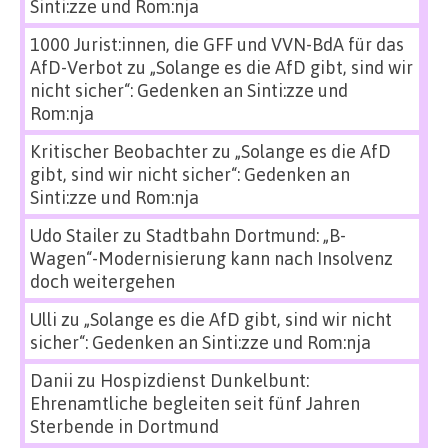
Sinti:zze und Rom:nja
1000 Jurist:innen, die GFF und VVN-BdA für das
AfD-Verbot
zu
„Solange es die AfD gibt, sind wir
nicht sicher“: Gedenken an Sinti:zze und
Rom:nja
Kritischer Beobachter
zu
„Solange es die AfD
gibt, sind wir nicht sicher“: Gedenken an
Sinti:zze und Rom:nja
Udo Stailer
zu
Stadtbahn Dortmund: „B-
Wagen“-Modernisierung kann nach Insolvenz
doch weitergehen
Ulli
zu
„Solange es die AfD gibt, sind wir nicht
sicher“: Gedenken an Sinti:zze und Rom:nja
Danii
zu
Hospizdienst Dunkelbunt:
Ehrenamtliche begleiten seit fünf Jahren
Sterbende in Dortmund