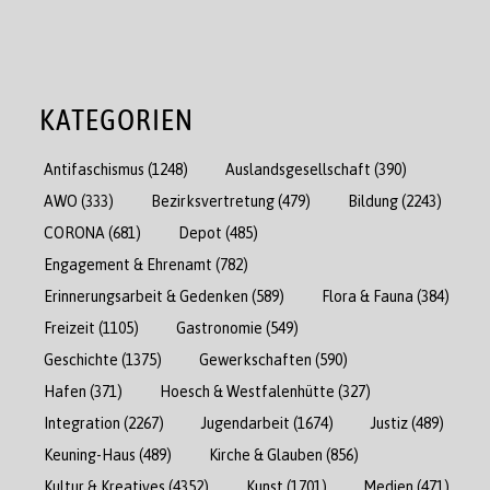
KATEGORIEN
Antifaschismus
(1248)
Auslandsgesellschaft
(390)
AWO
(333)
Bezirksvertretung
(479)
Bildung
(2243)
CORONA
(681)
Depot
(485)
Engagement & Ehrenamt
(782)
Erinnerungsarbeit & Gedenken
(589)
Flora & Fauna
(384)
Freizeit
(1105)
Gastronomie
(549)
Geschichte
(1375)
Gewerkschaften
(590)
Hafen
(371)
Hoesch & Westfalenhütte
(327)
Integration
(2267)
Jugendarbeit
(1674)
Justiz
(489)
Keuning-Haus
(489)
Kirche & Glauben
(856)
Kultur & Kreatives
(4352)
Kunst
(1701)
Medien
(471)