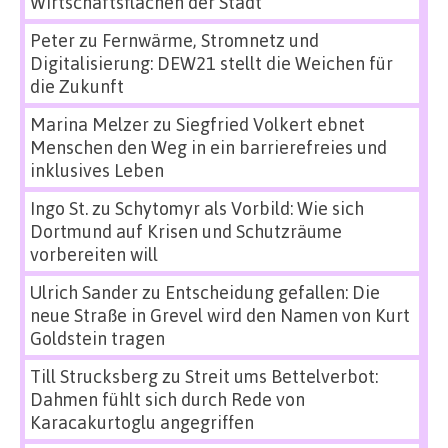
Wirtschaftsflächen der Stadt
Peter
zu
Fernwärme, Stromnetz und
Digitalisierung: DEW21 stellt die Weichen für
die Zukunft
Marina Melzer
zu
Siegfried Volkert ebnet
Menschen den Weg in ein barrierefreies und
inklusives Leben
Ingo St.
zu
Schytomyr als Vorbild: Wie sich
Dortmund auf Krisen und Schutzräume
vorbereiten will
Ulrich Sander
zu
Entscheidung gefallen: Die
neue Straße in Grevel wird den Namen von Kurt
Goldstein tragen
Till Strucksberg
zu
Streit ums Bettelverbot:
Dahmen fühlt sich durch Rede von
Karacakurtoglu angegriffen