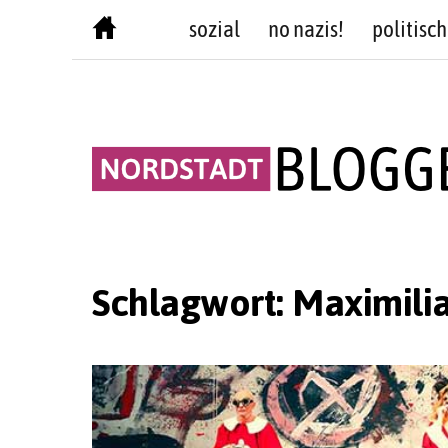
Skip
sozial
no nazis!
politisch
to
content
Schlagwort:
Maximili