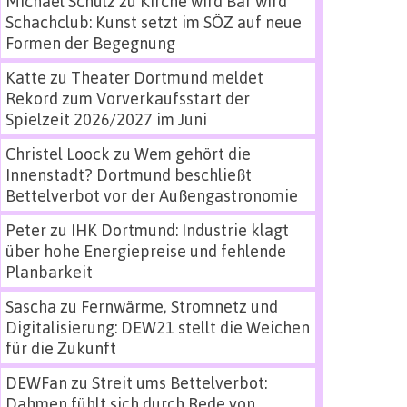
Michael Schulz
zu
Kirche wird Bar wird
Schachclub: Kunst setzt im SÖZ auf neue
Formen der Begegnung
Katte
zu
Theater Dortmund meldet
Rekord zum Vorverkaufsstart der
Spielzeit 2026/2027 im Juni
Christel Loock
zu
Wem gehört die
Innenstadt? Dortmund beschließt
Bettelverbot vor der Außengastronomie
Peter
zu
IHK Dortmund: Industrie klagt
über hohe Energiepreise und fehlende
Planbarkeit
Sascha
zu
Fernwärme, Stromnetz und
Digitalisierung: DEW21 stellt die Weichen
für die Zukunft
DEWFan
zu
Streit ums Bettelverbot:
Dahmen fühlt sich durch Rede von