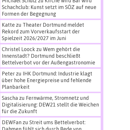
Michael Schulz
zu
Kirche wird Bar wird
Schachclub: Kunst setzt im SÖZ auf neue
Formen der Begegnung
Katte
zu
Theater Dortmund meldet
Rekord zum Vorverkaufsstart der
Spielzeit 2026/2027 im Juni
Christel Loock
zu
Wem gehört die
Innenstadt? Dortmund beschließt
Bettelverbot vor der Außengastronomie
Peter
zu
IHK Dortmund: Industrie klagt
über hohe Energiepreise und fehlende
Planbarkeit
Sascha
zu
Fernwärme, Stromnetz und
Digitalisierung: DEW21 stellt die Weichen
für die Zukunft
DEWFan
zu
Streit ums Bettelverbot:
Dahmen fühlt sich durch Rede von