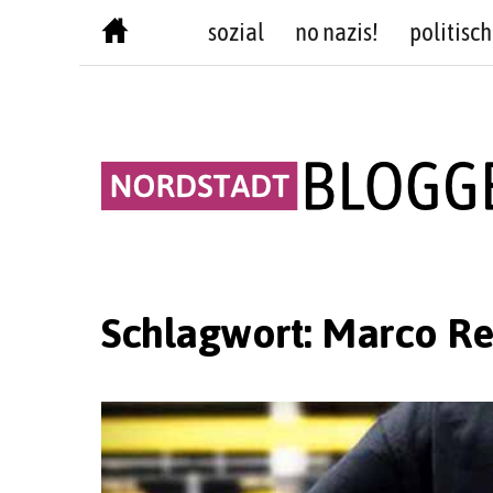
Skip
sozial
no nazis!
politisch
to
content
Schlagwort:
Marco Re