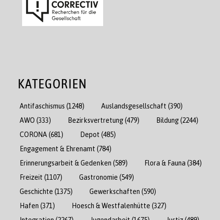
KATEGORIEN
Antifaschismus
(1248)
Auslandsgesellschaft
(390)
AWO
(333)
Bezirksvertretung
(479)
Bildung
(2244)
CORONA
(681)
Depot
(485)
Engagement & Ehrenamt
(784)
Erinnerungsarbeit & Gedenken
(589)
Flora & Fauna
(384)
Freizeit
(1107)
Gastronomie
(549)
Geschichte
(1375)
Gewerkschaften
(590)
Hafen
(371)
Hoesch & Westfalenhütte
(327)
Integration
(2267)
Jugendarbeit
(1675)
Justiz
(489)