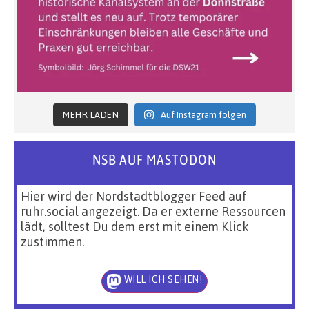
MEHR LADEN
Auf Instagram folgen
NSB AUF MASTODON
Hier wird der Nordstadtblogger Feed auf
ruhr.social angezeigt. Da er externe Ressourcen
lädt, solltest Du dem erst mit einem Klick
zustimmen.
WILL ICH SEHEN!