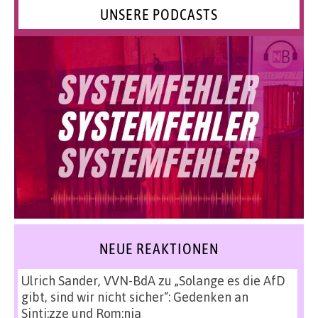
UNSERE PODCASTS
NEUE REAKTIONEN
Ulrich Sander, VVN-BdA
zu
„Solange es die AfD
gibt, sind wir nicht sicher“: Gedenken an
Sinti:zze und Rom:nja