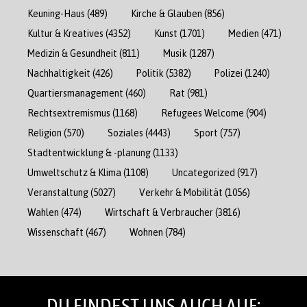
Keuning-Haus
(489)
Kirche & Glauben
(856)
Kultur & Kreatives
(4352)
Kunst
(1701)
Medien
(471)
Medizin & Gesundheit
(811)
Musik
(1287)
Nachhaltigkeit
(426)
Politik
(5382)
Polizei
(1240)
Quartiersmanagement
(460)
Rat
(981)
Rechtsextremismus
(1168)
Refugees Welcome
(904)
Religion
(570)
Soziales
(4443)
Sport
(757)
Stadtentwicklung & -planung
(1133)
Umweltschutz & Klima
(1108)
Uncategorized
(917)
Veranstaltung
(5027)
Verkehr & Mobilität
(1056)
Wahlen
(474)
Wirtschaft & Verbraucher
(3816)
Wissenschaft
(467)
Wohnen
(784)
DU FINDEST UNS AUCH AUF: