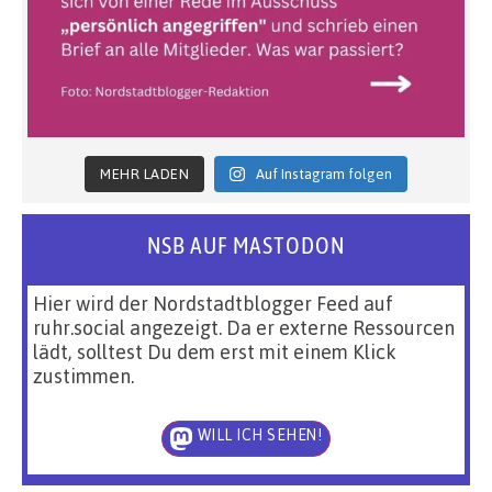
MEHR LADEN
Auf Instagram folgen
NSB AUF MASTODON
Hier wird der Nordstadtblogger Feed auf
ruhr.social angezeigt. Da er externe Ressourcen
lädt, solltest Du dem erst mit einem Klick
zustimmen.
WILL ICH SEHEN!