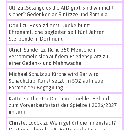
Ulli
zu
„Solange es die AfD gibt, sind wir nicht
sicher“: Gedenken an Sinti:zze und Rom:nja
Danii
zu
Hospizdienst Dunkelbunt:
Ehrenamtliche begleiten seit fünf Jahren
Sterbende in Dortmund
Ulrich Sander
zu
Rund 350 Menschen
versammeln sich auf dem Friedensplatz zu
einer Gedenk- und Mahnwache
Michael Schulz
zu
Kirche wird Bar wird
Schachclub: Kunst setzt im SÖZ auf neue
Formen der Begegnung
Katte
zu
Theater Dortmund meldet Rekord
zum Vorverkaufsstart der Spielzeit 2026/2027
im Juni
Christel Loock
zu
Wem gehört die Innenstadt?
Dortmund beschließt Bettelverbot vor der