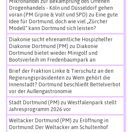
Mikrohandel zur Bekämpfung des Offenen
Drogenhandels - Köln und Düsseldorf gehen
voran (PM Grpne & Volt und SPD)
zu
Eine gute
Idee für Dortmund, doch wie viel „Zürcher
Modell“ kann Dortmund sich leisten?
Diakonie sucht ehrenamtliche Hospizhelfer
Diakonie Dortmund (PM)
zu
Diakonie
Dortmund bietet wieder Minigolf und
Bootsverleih im Fredenbaumpark an
Brief der Fraktion Linke & Tierschutz an den
Regierungspräsidenten
zu
Wem gehört die
Innenstadt? Dortmund beschließt Bettelverbot
vor der Außengastronomie
Stadt Dortmund (PM)
zu
Westfalenpark stellt
Jahresprogramm 2026 vor
Weltacker Dortmund (PM)
zu
Eröffnung in
Dortmund: Der Weltacker am Schultenhof