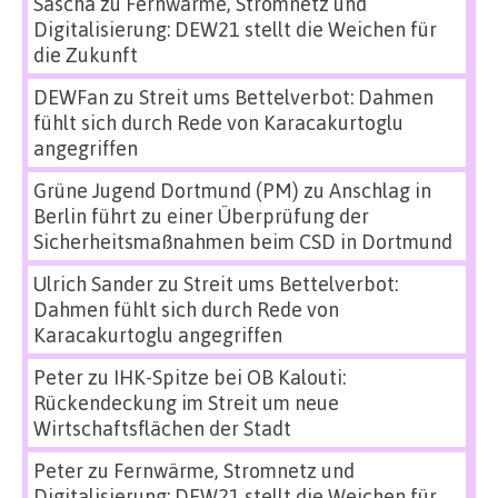
Sascha
zu
Fernwärme, Stromnetz und
Digitalisierung: DEW21 stellt die Weichen für
die Zukunft
DEWFan
zu
Streit ums Bettelverbot: Dahmen
fühlt sich durch Rede von Karacakurtoglu
angegriffen
Grüne Jugend Dortmund (PM)
zu
Anschlag in
Berlin führt zu einer Überprüfung der
Sicherheitsmaßnahmen beim CSD in Dortmund
Ulrich Sander
zu
Streit ums Bettelverbot:
Dahmen fühlt sich durch Rede von
Karacakurtoglu angegriffen
Peter
zu
IHK-Spitze bei OB Kalouti:
Rückendeckung im Streit um neue
Wirtschaftsflächen der Stadt
Peter
zu
Fernwärme, Stromnetz und
Digitalisierung: DEW21 stellt die Weichen für