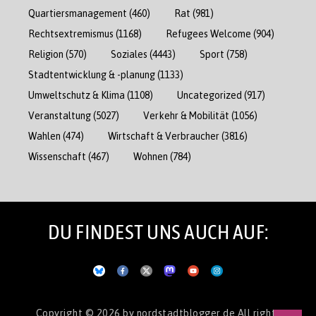
Quartiersmanagement
(460)
Rat
(981)
Rechtsextremismus
(1168)
Refugees Welcome
(904)
Religion
(570)
Soziales
(4443)
Sport
(758)
Stadtentwicklung & -planung
(1133)
Umweltschutz & Klima
(1108)
Uncategorized
(917)
Veranstaltung
(5027)
Verkehr & Mobilität
(1056)
Wahlen
(474)
Wirtschaft & Verbraucher
(3816)
Wissenschaft
(467)
Wohnen
(784)
DU FINDEST UNS AUCH AUF:
Copyright © 2026
by nordstadtblogger.de
All rights