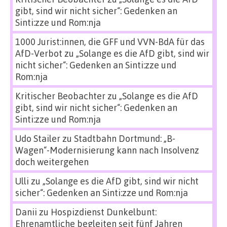
gibt, sind wir nicht sicher“: Gedenken an
Sinti:zze und Rom:nja
1000 Jurist:innen, die GFF und VVN-BdA für das
AfD-Verbot
zu
„Solange es die AfD gibt, sind wir
nicht sicher“: Gedenken an Sinti:zze und
Rom:nja
Kritischer Beobachter
zu
„Solange es die AfD
gibt, sind wir nicht sicher“: Gedenken an
Sinti:zze und Rom:nja
Udo Stailer
zu
Stadtbahn Dortmund: „B-
Wagen“-Modernisierung kann nach Insolvenz
doch weitergehen
Ulli
zu
„Solange es die AfD gibt, sind wir nicht
sicher“: Gedenken an Sinti:zze und Rom:nja
Danii
zu
Hospizdienst Dunkelbunt:
Ehrenamtliche begleiten seit fünf Jahren