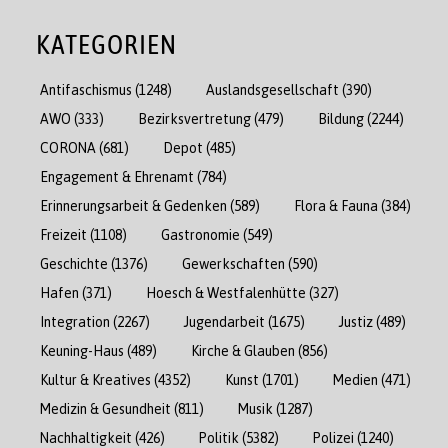
KATEGORIEN
Antifaschismus
(1248)
Auslandsgesellschaft
(390)
AWO
(333)
Bezirksvertretung
(479)
Bildung
(2244)
CORONA
(681)
Depot
(485)
Engagement & Ehrenamt
(784)
Erinnerungsarbeit & Gedenken
(589)
Flora & Fauna
(384)
Freizeit
(1108)
Gastronomie
(549)
Geschichte
(1376)
Gewerkschaften
(590)
Hafen
(371)
Hoesch & Westfalenhütte
(327)
Integration
(2267)
Jugendarbeit
(1675)
Justiz
(489)
Keuning-Haus
(489)
Kirche & Glauben
(856)
Kultur & Kreatives
(4352)
Kunst
(1701)
Medien
(471)
Medizin & Gesundheit
(811)
Musik
(1287)
Nachhaltigkeit
(426)
Politik
(5382)
Polizei
(1240)