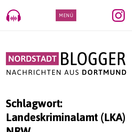
Skip
to
MENÜ
content
Schlagwort:
Landeskriminalamt (LKA)
NRW