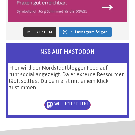
MEHR LADEN
Auf Instagram folgen
NSB AUF MASTODON
Hier wird der Nordstadtblogger Feed auf
ruhr.social angezeigt. Da er externe Ressourcen
lädt, solltest Du dem erst mit einem Klick
zustimmen.
WILL ICH SEHEN!