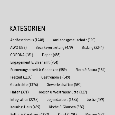
KATEGORIEN
Antifaschismus
(1248)
Auslandsgesellschaft
(390)
AWO
(333)
Bezirksvertretung
(479)
Bildung
(2244)
CORONA
(681)
Depot
(485)
Engagement & Ehrenamt
(784)
Erinnerungsarbeit & Gedenken
(589)
Flora & Fauna
(384)
Freizeit
(1108)
Gastronomie
(549)
Geschichte
(1376)
Gewerkschaften
(590)
Hafen
(371)
Hoesch & Westfalenhütte
(327)
Integration
(2267)
Jugendarbeit
(1675)
Justiz
(489)
Keuning-Haus
(489)
Kirche & Glauben
(856)
Kultur & Kreatives
(4352)
Kunst
(1701)
Medien
(471)