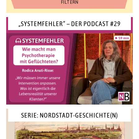
„SYSTEMFEHLER“ – DER PODCAST #29
SERIE: NORDSTADT-GESCHICHTE(N)