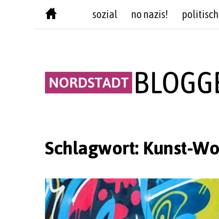
Skip
sozial
no nazis!
politisch
to
content
Schlagwort:
Kunst-Wo