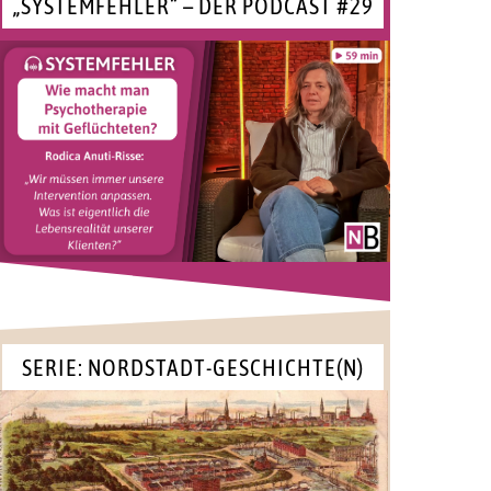
„SYSTEMFEHLER“ – DER PODCAST #29
SERIE: NORDSTADT-GESCHICHTE(N)