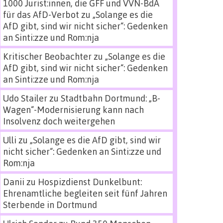
1000 Jurist:innen, die GFF und VVN-BdA
für das AfD-Verbot
zu
„Solange es die
AfD gibt, sind wir nicht sicher“: Gedenken
an Sinti:zze und Rom:nja
Kritischer Beobachter
zu
„Solange es die
AfD gibt, sind wir nicht sicher“: Gedenken
an Sinti:zze und Rom:nja
Udo Stailer
zu
Stadtbahn Dortmund: „B-
Wagen“-Modernisierung kann nach
Insolvenz doch weitergehen
Ulli
zu
„Solange es die AfD gibt, sind wir
nicht sicher“: Gedenken an Sinti:zze und
Rom:nja
Danii
zu
Hospizdienst Dunkelbunt:
Ehrenamtliche begleiten seit fünf Jahren
Sterbende in Dortmund