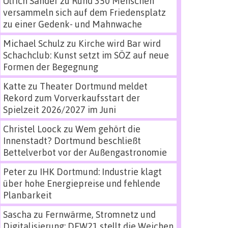
Ulrich Sander
zu
Rund 350 Menschen
versammeln sich auf dem Friedensplatz
zu einer Gedenk- und Mahnwache
Michael Schulz
zu
Kirche wird Bar wird
Schachclub: Kunst setzt im SÖZ auf neue
Formen der Begegnung
Katte
zu
Theater Dortmund meldet
Rekord zum Vorverkaufsstart der
Spielzeit 2026/2027 im Juni
Christel Loock
zu
Wem gehört die
Innenstadt? Dortmund beschließt
Bettelverbot vor der Außengastronomie
Peter
zu
IHK Dortmund: Industrie klagt
über hohe Energiepreise und fehlende
Planbarkeit
Sascha
zu
Fernwärme, Stromnetz und
Digitalisierung: DEW21 stellt die Weichen