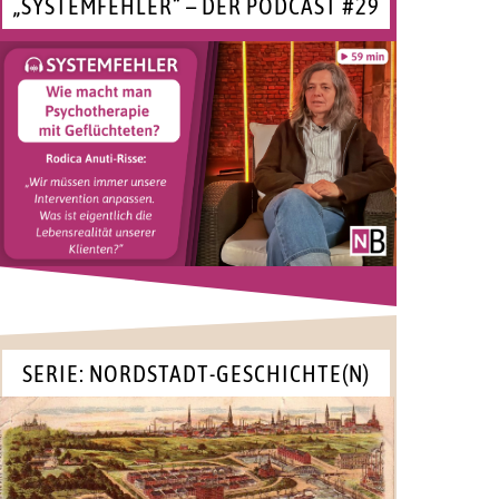
„SYSTEMFEHLER“ – DER PODCAST #29
SERIE: NORDSTADT-GESCHICHTE(N)