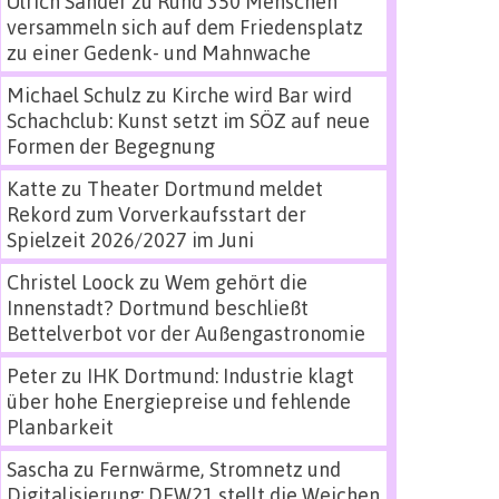
Ulrich Sander
zu
Rund 350 Menschen
versammeln sich auf dem Friedensplatz
zu einer Gedenk- und Mahnwache
Michael Schulz
zu
Kirche wird Bar wird
Schachclub: Kunst setzt im SÖZ auf neue
Formen der Begegnung
Katte
zu
Theater Dortmund meldet
Rekord zum Vorverkaufsstart der
Spielzeit 2026/2027 im Juni
Christel Loock
zu
Wem gehört die
Innenstadt? Dortmund beschließt
Bettelverbot vor der Außengastronomie
Peter
zu
IHK Dortmund: Industrie klagt
über hohe Energiepreise und fehlende
Planbarkeit
Sascha
zu
Fernwärme, Stromnetz und
Digitalisierung: DEW21 stellt die Weichen