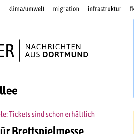
klima/umwelt
migration
infrastruktur
f
llee
e: Tickets sind schon erhältlich
für Brettspielmesse