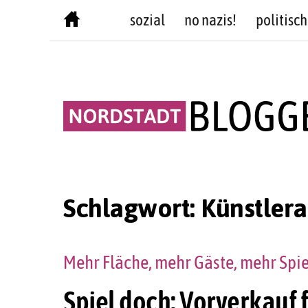
Skip
sozial
no nazis!
politisch
to
content
Schlagwort:
Künstlera
Mehr Fläche, mehr Gäste, mehr Spiel
Spiel doch: Vorverkauf 