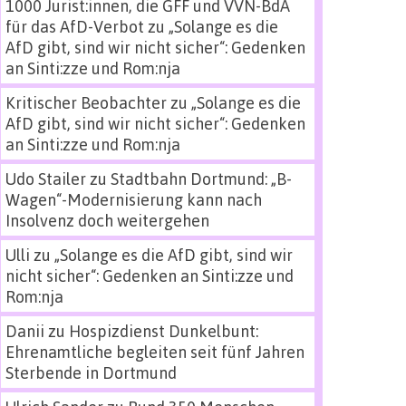
1000 Jurist:innen, die GFF und VVN-BdA
für das AfD-Verbot
zu
„Solange es die
AfD gibt, sind wir nicht sicher“: Gedenken
an Sinti:zze und Rom:nja
Kritischer Beobachter
zu
„Solange es die
AfD gibt, sind wir nicht sicher“: Gedenken
an Sinti:zze und Rom:nja
Udo Stailer
zu
Stadtbahn Dortmund: „B-
Wagen“-Modernisierung kann nach
Insolvenz doch weitergehen
Ulli
zu
„Solange es die AfD gibt, sind wir
nicht sicher“: Gedenken an Sinti:zze und
Rom:nja
Danii
zu
Hospizdienst Dunkelbunt:
Ehrenamtliche begleiten seit fünf Jahren
Sterbende in Dortmund