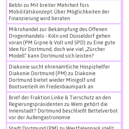
Bebbi
zu
Mit breiter Mehrheit fürs
Mobilitätskonzept: Über Möglichkeiten der
Finanzierung wird beraten
Mikrohandel zur Bekämpfung des Offenen
Drogenhandels - Köln und Düsseldorf gehen
voran (PM Grpne & Volt und SPD)
zu
Eine gute
Idee für Dortmund, doch wie viel „Zürcher
Modell“ kann Dortmund sich leisten?
Diakonie sucht ehrenamtliche Hospizhelfer
Diakonie Dortmund (PM)
zu
Diakonie
Dortmund bietet wieder Minigolf und
Bootsverleih im Fredenbaumpark an
Brief der Fraktion Linke & Tierschutz an den
Regierungspräsidenten
zu
Wem gehört die
Innenstadt? Dortmund beschließt Bettelverbot
vor der Außengastronomie
Stadt Dortmund (PM)
zu
Westfalenpark stellt