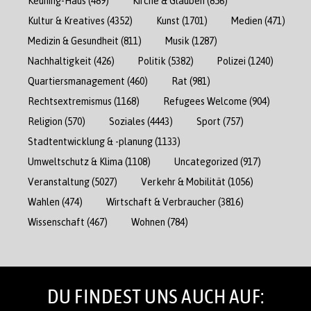
Keuning-Haus
(489)
Kirche & Glauben
(856)
Kultur & Kreatives
(4352)
Kunst
(1701)
Medien
(471)
Medizin & Gesundheit
(811)
Musik
(1287)
Nachhaltigkeit
(426)
Politik
(5382)
Polizei
(1240)
Quartiersmanagement
(460)
Rat
(981)
Rechtsextremismus
(1168)
Refugees Welcome
(904)
Religion
(570)
Soziales
(4443)
Sport
(757)
Stadtentwicklung & -planung
(1133)
Umweltschutz & Klima
(1108)
Uncategorized
(917)
Veranstaltung
(5027)
Verkehr & Mobilität
(1056)
Wahlen
(474)
Wirtschaft & Verbraucher
(3816)
Wissenschaft
(467)
Wohnen
(784)
DU FINDEST UNS AUCH AUF: