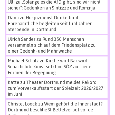
Ulli
zu
„Solange es die AfD gibt, sind wir nicht
sicher“: Gedenken an Sinti:zze und Rom:nja
Danii
zu
Hospizdienst Dunkelbunt:
Ehrenamtliche begleiten seit fünf Jahren
Sterbende in Dortmund
Ulrich Sander
zu
Rund 350 Menschen
versammeln sich auf dem Friedensplatz zu
einer Gedenk- und Mahnwache
Michael Schulz
zu
Kirche wird Bar wird
Schachclub: Kunst setzt im SÖZ auf neue
Formen der Begegnung
Katte
zu
Theater Dortmund meldet Rekord
zum Vorverkaufsstart der Spielzeit 2026/2027
im Juni
Christel Loock
zu
Wem gehört die Innenstadt?
Dortmund beschließt Bettelverbot vor der