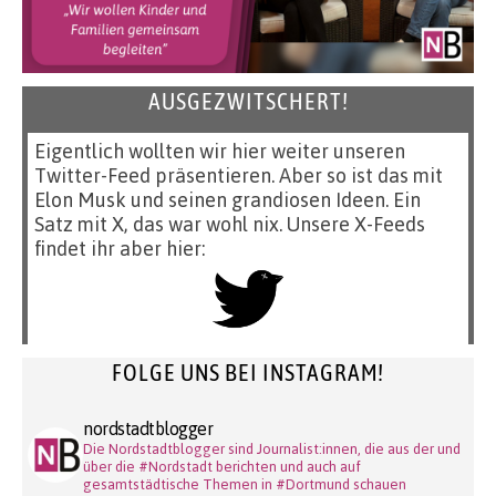
AUSGEZWITSCHERT!
Eigentlich wollten wir hier weiter unseren
Twitter-Feed präsentieren. Aber so ist das mit
Elon Musk und seinen grandiosen Ideen. Ein
Satz mit X, das war wohl nix. Unsere X-Feeds
findet ihr aber hier:
FOLGE UNS BEI INSTAGRAM!
nordstadtblogger
Die Nordstadtblogger sind Journalist:innen, die aus der und
über die #Nordstadt berichten und auch auf
gesamtstädtische Themen in #Dortmund schauen