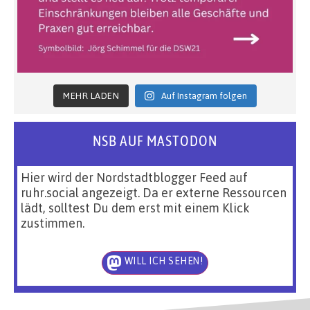
MEHR LADEN
Auf Instagram folgen
NSB AUF MASTODON
Hier wird der Nordstadtblogger Feed auf
ruhr.social angezeigt. Da er externe Ressourcen
lädt, solltest Du dem erst mit einem Klick
zustimmen.
WILL ICH SEHEN!