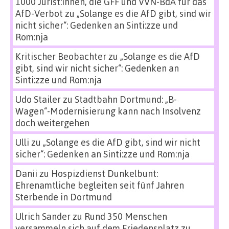
1000 Jurist:innen, die GFF und VVN-BdA für das
AfD-Verbot
zu
„Solange es die AfD gibt, sind wir
nicht sicher“: Gedenken an Sinti:zze und
Rom:nja
Kritischer Beobachter
zu
„Solange es die AfD
gibt, sind wir nicht sicher“: Gedenken an
Sinti:zze und Rom:nja
Udo Stailer
zu
Stadtbahn Dortmund: „B-
Wagen“-Modernisierung kann nach Insolvenz
doch weitergehen
Ulli
zu
„Solange es die AfD gibt, sind wir nicht
sicher“: Gedenken an Sinti:zze und Rom:nja
Danii
zu
Hospizdienst Dunkelbunt:
Ehrenamtliche begleiten seit fünf Jahren
Sterbende in Dortmund
Ulrich Sander
zu
Rund 350 Menschen
versammeln sich auf dem Friedensplatz zu