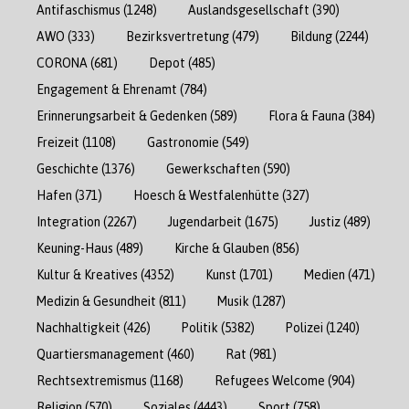
Antifaschismus
(1248)
Auslandsgesellschaft
(390)
AWO
(333)
Bezirksvertretung
(479)
Bildung
(2244)
CORONA
(681)
Depot
(485)
Engagement & Ehrenamt
(784)
Erinnerungsarbeit & Gedenken
(589)
Flora & Fauna
(384)
Freizeit
(1108)
Gastronomie
(549)
Geschichte
(1376)
Gewerkschaften
(590)
Hafen
(371)
Hoesch & Westfalenhütte
(327)
Integration
(2267)
Jugendarbeit
(1675)
Justiz
(489)
Keuning-Haus
(489)
Kirche & Glauben
(856)
Kultur & Kreatives
(4352)
Kunst
(1701)
Medien
(471)
Medizin & Gesundheit
(811)
Musik
(1287)
Nachhaltigkeit
(426)
Politik
(5382)
Polizei
(1240)
Quartiersmanagement
(460)
Rat
(981)
Rechtsextremismus
(1168)
Refugees Welcome
(904)
Religion
(570)
Soziales
(4443)
Sport
(758)