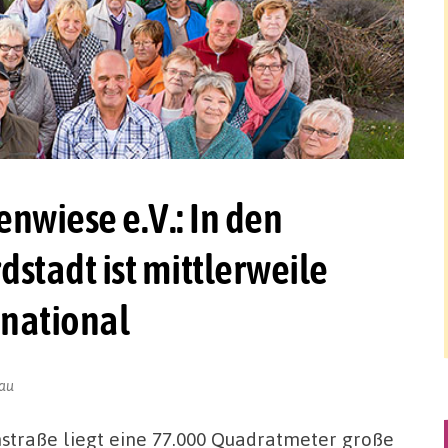
nwiese e.V.: In den
stadt ist mittlerweile
national
lau
nstraße liegt eine 77.000 Quadratmeter große