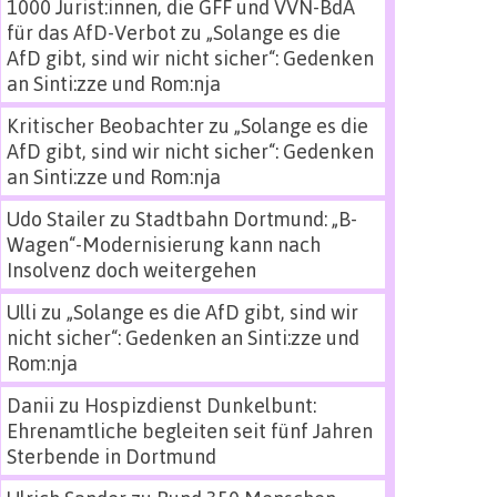
1000 Jurist:innen, die GFF und VVN-BdA
für das AfD-Verbot
zu
„Solange es die
AfD gibt, sind wir nicht sicher“: Gedenken
an Sinti:zze und Rom:nja
Kritischer Beobachter
zu
„Solange es die
AfD gibt, sind wir nicht sicher“: Gedenken
an Sinti:zze und Rom:nja
Udo Stailer
zu
Stadtbahn Dortmund: „B-
Wagen“-Modernisierung kann nach
Insolvenz doch weitergehen
Ulli
zu
„Solange es die AfD gibt, sind wir
nicht sicher“: Gedenken an Sinti:zze und
Rom:nja
Danii
zu
Hospizdienst Dunkelbunt:
Ehrenamtliche begleiten seit fünf Jahren
Sterbende in Dortmund