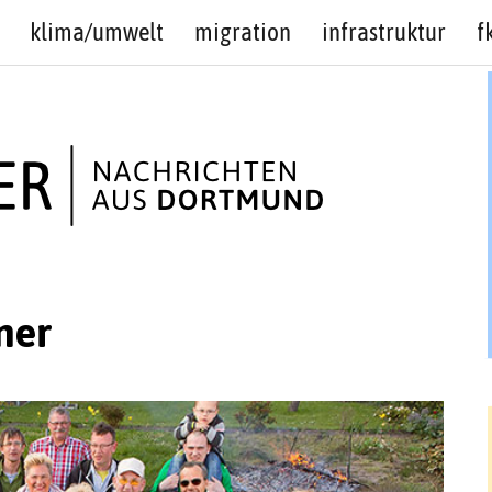
klima/umwelt
migration
infrastruktur
f
ner