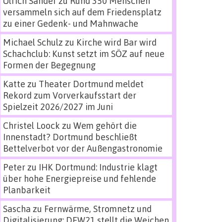
Ulrich Sander
zu
Rund 350 Menschen
versammeln sich auf dem Friedensplatz
zu einer Gedenk- und Mahnwache
Michael Schulz
zu
Kirche wird Bar wird
Schachclub: Kunst setzt im SÖZ auf neue
Formen der Begegnung
Katte
zu
Theater Dortmund meldet
Rekord zum Vorverkaufsstart der
Spielzeit 2026/2027 im Juni
Christel Loock
zu
Wem gehört die
Innenstadt? Dortmund beschließt
Bettelverbot vor der Außengastronomie
Peter
zu
IHK Dortmund: Industrie klagt
über hohe Energiepreise und fehlende
Planbarkeit
Sascha
zu
Fernwärme, Stromnetz und
Digitalisierung: DEW21 stellt die Weichen