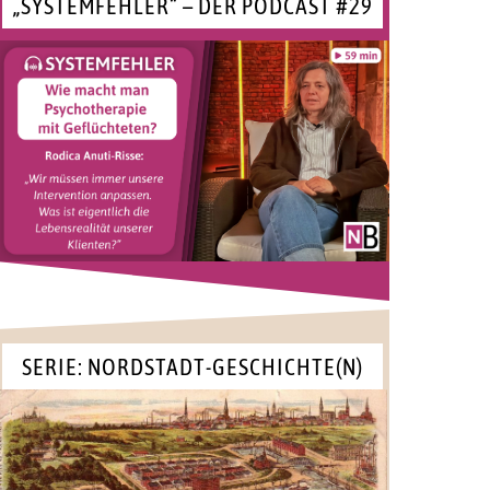
„SYSTEMFEHLER“ – DER PODCAST #29
SERIE: NORDSTADT-GESCHICHTE(N)