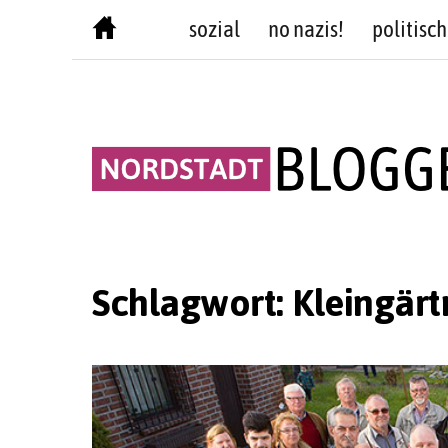
Skip
sozial
no nazis!
politisch
to
content
Schlagwort:
Kleingärt