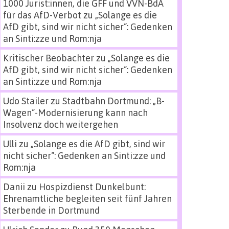
1000 Jurist:innen, die GFF und VVN-BdA
für das AfD-Verbot
zu
„Solange es die
AfD gibt, sind wir nicht sicher“: Gedenken
an Sinti:zze und Rom:nja
Kritischer Beobachter
zu
„Solange es die
AfD gibt, sind wir nicht sicher“: Gedenken
an Sinti:zze und Rom:nja
Udo Stailer
zu
Stadtbahn Dortmund: „B-
Wagen“-Modernisierung kann nach
Insolvenz doch weitergehen
Ulli
zu
„Solange es die AfD gibt, sind wir
nicht sicher“: Gedenken an Sinti:zze und
Rom:nja
Danii
zu
Hospizdienst Dunkelbunt:
Ehrenamtliche begleiten seit fünf Jahren
Sterbende in Dortmund