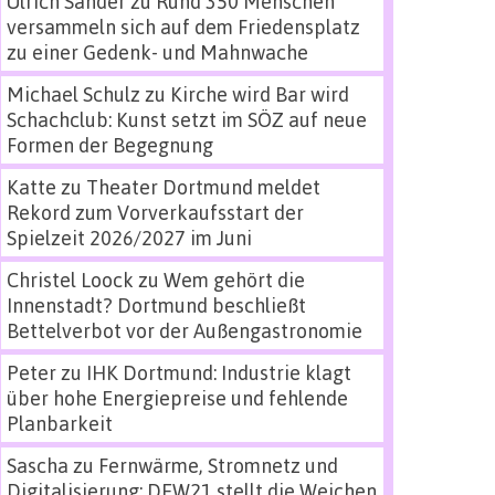
Ulrich Sander
zu
Rund 350 Menschen
versammeln sich auf dem Friedensplatz
zu einer Gedenk- und Mahnwache
Michael Schulz
zu
Kirche wird Bar wird
Schachclub: Kunst setzt im SÖZ auf neue
Formen der Begegnung
Katte
zu
Theater Dortmund meldet
Rekord zum Vorverkaufsstart der
Spielzeit 2026/2027 im Juni
Christel Loock
zu
Wem gehört die
Innenstadt? Dortmund beschließt
Bettelverbot vor der Außengastronomie
Peter
zu
IHK Dortmund: Industrie klagt
über hohe Energiepreise und fehlende
Planbarkeit
Sascha
zu
Fernwärme, Stromnetz und
Digitalisierung: DEW21 stellt die Weichen