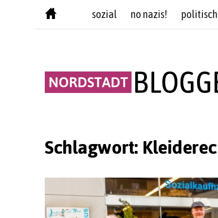
Skip
sozial
no nazis!
politisch
to
content
Schlagwort:
Kleidere