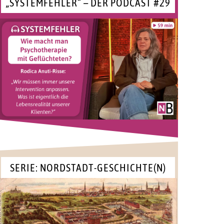
„SYSTEMFEHLER“ – DER PODCAST #29
SERIE: NORDSTADT-GESCHICHTE(N)