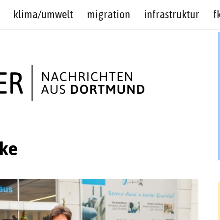
klima/umwelt
migration
infrastruktur
f
cke