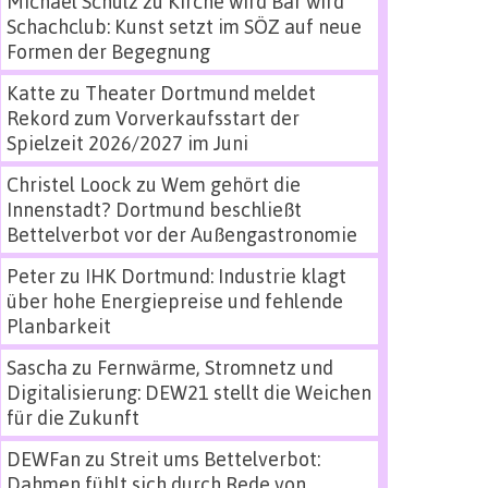
Michael Schulz
zu
Kirche wird Bar wird
Schachclub: Kunst setzt im SÖZ auf neue
Formen der Begegnung
Katte
zu
Theater Dortmund meldet
Rekord zum Vorverkaufsstart der
Spielzeit 2026/2027 im Juni
Christel Loock
zu
Wem gehört die
Innenstadt? Dortmund beschließt
Bettelverbot vor der Außengastronomie
Peter
zu
IHK Dortmund: Industrie klagt
über hohe Energiepreise und fehlende
Planbarkeit
Sascha
zu
Fernwärme, Stromnetz und
Digitalisierung: DEW21 stellt die Weichen
für die Zukunft
DEWFan
zu
Streit ums Bettelverbot:
Dahmen fühlt sich durch Rede von