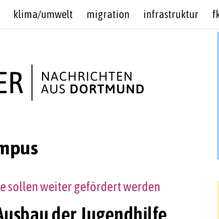
klima/umwelt
migration
infrastruktur
f
mpus
 sollen weiter gefördert werden
 Ausbau der Jugendhilfe