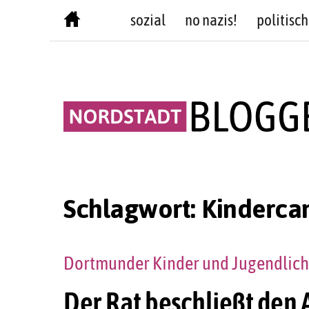
Skip
sozial
no nazis!
politisch
to
content
Schlagwort:
Kinderca
Dortmunder Kinder und Jugendliche
Der Rat beschließt den