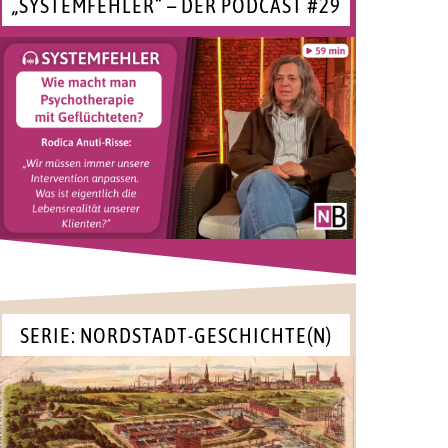
„SYSTEMFEHLER“ – DER PODCAST #29
SERIE: NORDSTADT-GESCHICHTE(N)