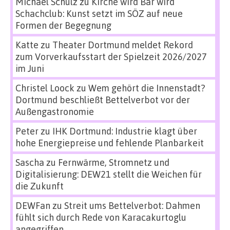
Michael Schulz
zu
Kirche wird Bar wird
Schachclub: Kunst setzt im SÖZ auf neue
Formen der Begegnung
Katte
zu
Theater Dortmund meldet Rekord
zum Vorverkaufsstart der Spielzeit 2026/2027
im Juni
Christel Loock
zu
Wem gehört die Innenstadt?
Dortmund beschließt Bettelverbot vor der
Außengastronomie
Peter
zu
IHK Dortmund: Industrie klagt über
hohe Energiepreise und fehlende Planbarkeit
Sascha
zu
Fernwärme, Stromnetz und
Digitalisierung: DEW21 stellt die Weichen für
die Zukunft
DEWFan
zu
Streit ums Bettelverbot: Dahmen
fühlt sich durch Rede von Karacakurtoglu
angegriffen