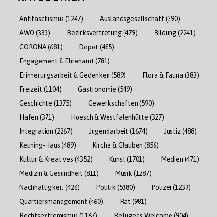
Antifaschismus
(1247)
Auslandsgesellschaft
(390)
AWO
(333)
Bezirksvertretung
(479)
Bildung
(2241)
CORONA
(681)
Depot
(485)
Engagement & Ehrenamt
(781)
Erinnerungsarbeit & Gedenken
(589)
Flora & Fauna
(383)
Freizeit
(1104)
Gastronomie
(549)
Geschichte
(1375)
Gewerkschaften
(590)
Hafen
(371)
Hoesch & Westfalenhütte
(327)
Integration
(2267)
Jugendarbeit
(1674)
Justiz
(488)
Keuning-Haus
(489)
Kirche & Glauben
(856)
Kultur & Kreatives
(4352)
Kunst
(1701)
Medien
(471)
Medizin & Gesundheit
(811)
Musik
(1287)
Nachhaltigkeit
(426)
Politik
(5380)
Polizei
(1239)
Quartiersmanagement
(460)
Rat
(981)
Rechtsextremismus
(1167)
Refugees Welcome
(904)