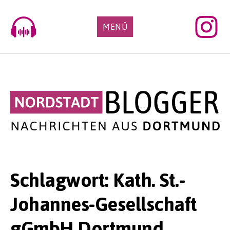
Skip
to
MENÜ
content
Schlagwort:
Kath. St.-
Johannes-Gesellschaft
gGmbH Dortmund