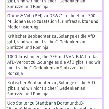
gibt, sind wir nicht sicher“: Gedenken an
Sinti:zze und Rom:nja
Grüne & Volt (PM)
zu
DSW21 rechnet mit 700
Millionen Euro zusätzlich für Infrastruktur und
Modernisierung
Kritischer Beobachter
zu
„Solange es die AfD
gibt, sind wir nicht sicher“: Gedenken an
Sinti:zze und Rom:nja
1000 Jurist:innen, die GFF und VVN-BdA für das
AfD-Verbot
zu
„Solange es die AfD gibt, sind wir
nicht sicher“: Gedenken an Sinti:zze und
Rom:nja
Kritischer Beobachter
zu
„Solange es die AfD
gibt, sind wir nicht sicher“: Gedenken an
Sinti:zze und Rom:nja
Udo Stailer
zu
Stadtbahn Dortmund: „B-
Wagen“-Modernisierung kann nach Insolvenz