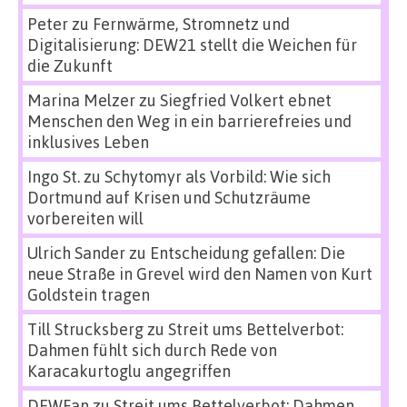
Peter
zu
Fernwärme, Stromnetz und
Digitalisierung: DEW21 stellt die Weichen für
die Zukunft
Marina Melzer
zu
Siegfried Volkert ebnet
Menschen den Weg in ein barrierefreies und
inklusives Leben
Ingo St.
zu
Schytomyr als Vorbild: Wie sich
Dortmund auf Krisen und Schutzräume
vorbereiten will
Ulrich Sander
zu
Entscheidung gefallen: Die
neue Straße in Grevel wird den Namen von Kurt
Goldstein tragen
Till Strucksberg
zu
Streit ums Bettelverbot:
Dahmen fühlt sich durch Rede von
Karacakurtoglu angegriffen
DEWFan
zu
Streit ums Bettelverbot: Dahmen