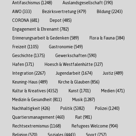
Antifaschismus
(1248)
Auslandsgesellschaft
(390)
AWO
(333)
Bezirksvertretung
(479)
Bildung
(2243)
CORONA
(681)
Depot
(485)
Engagement & Ehrenamt
(782)
Erinnerungsarbeit & Gedenken
(589)
Flora & Fauna
(384)
Freizeit
(1105)
Gastronomie
(549)
Geschichte
(1375)
Gewerkschaften
(590)
Hafen
(371)
Hoesch & Westfalenhütte
(327)
Integration
(2267)
Jugendarbeit
(1674)
Justiz
(489)
Keuning-Haus
(489)
Kirche & Glauben
(856)
Kultur & Kreatives
(4352)
Kunst
(1701)
Medien
(471)
Medizin & Gesundheit
(811)
Musik
(1287)
Nachhaltigkeit
(426)
Politik
(5382)
Polizei
(1240)
Quartiersmanagement
(460)
Rat
(981)
Rechtsextremismus
(1168)
Refugees Welcome
(904)
Religion
(570)
Soziales
(4443)
Sport
(757)