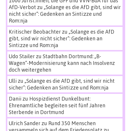
1000 Jurist:innen, die GFF und VVN-BdA für das
AfD-Verbot
zu
„Solange es die AfD gibt, sind wir
nicht sicher“: Gedenken an Sinti:zze und
Rom:nja
Kritischer Beobachter
zu
„Solange es die AfD
gibt, sind wir nicht sicher“: Gedenken an
Sinti:zze und Rom:nja
Udo Stailer
zu
Stadtbahn Dortmund: „B-
Wagen“-Modernisierung kann nach Insolvenz
doch weitergehen
Ulli
zu
„Solange es die AfD gibt, sind wir nicht
sicher“: Gedenken an Sinti:zze und Rom:nja
Danii
zu
Hospizdienst Dunkelbunt:
Ehrenamtliche begleiten seit fünf Jahren
Sterbende in Dortmund
Ulrich Sander
zu
Rund 350 Menschen
versammeln sich auf dem Friedensplatz zu