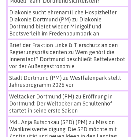
Modell“ kann Dortmund sich leisten?
Diakonie sucht ehrenamtliche Hospizhelfer
Diakonie Dortmund (PM)
zu
Diakonie
Dortmund bietet wieder Minigolf und
Bootsverleih im Fredenbaumpark an
Brief der Fraktion Linke & Tierschutz an den
Regierungspräsidenten
zu
Wem gehört die
Innenstadt? Dortmund beschließt Bettelverbot
vor der Außengastronomie
Stadt Dortmund (PM)
zu
Westfalenpark stellt
Jahresprogramm 2026 vor
Weltacker Dortmund (PM)
zu
Eröffnung in
Dortmund: Der Weltacker am Schultenhof
startet in seine erste Saison
MdL Anja Butschkau (SPD) (PM)
zu
Mission
Wahlkreisverteidigung: Die SPD möchte mit
Kontinuität und neuen Ideen in den Landtag