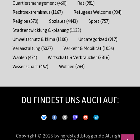
Quartiersmanagement
(460)
Rat
(981)
Rechtsextremismus
(1167)
Refugees Welcome
(904)
Religion
(570)
Soziales
(4443)
Sport
(757)
Stadtentwicklung & -planung
(1133)
Umweltschutz & Klima
(1108)
Uncategorized
(917)
Veranstaltung
(5027)
Verkehr & Mobilität
(1056)
Wahlen
(474)
Wirtschaft & Verbraucher
(3816)
Wissenschaft
(467)
Wohnen
(784)
DU FINDEST UNS AUCH AUF:
Copyright © 2026
by nordstadtblogger.de
All rights
reserved.