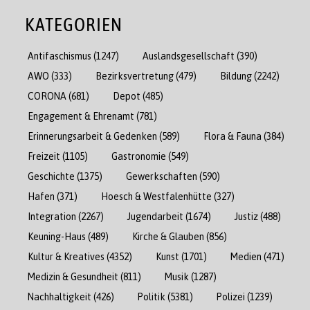
KATEGORIEN
Antifaschismus
(1247)
Auslandsgesellschaft
(390)
AWO
(333)
Bezirksvertretung
(479)
Bildung
(2242)
CORONA
(681)
Depot
(485)
Engagement & Ehrenamt
(781)
Erinnerungsarbeit & Gedenken
(589)
Flora & Fauna
(384)
Freizeit
(1105)
Gastronomie
(549)
Geschichte
(1375)
Gewerkschaften
(590)
Hafen
(371)
Hoesch & Westfalenhütte
(327)
Integration
(2267)
Jugendarbeit
(1674)
Justiz
(488)
Keuning-Haus
(489)
Kirche & Glauben
(856)
Kultur & Kreatives
(4352)
Kunst
(1701)
Medien
(471)
Medizin & Gesundheit
(811)
Musik
(1287)
Nachhaltigkeit
(426)
Politik
(5381)
Polizei
(1239)