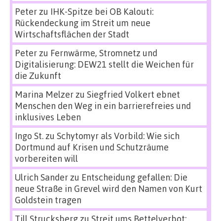
Peter
zu
IHK-Spitze bei OB Kalouti:
Rückendeckung im Streit um neue
Wirtschaftsflächen der Stadt
Peter
zu
Fernwärme, Stromnetz und
Digitalisierung: DEW21 stellt die Weichen für
die Zukunft
Marina Melzer
zu
Siegfried Volkert ebnet
Menschen den Weg in ein barrierefreies und
inklusives Leben
Ingo St.
zu
Schytomyr als Vorbild: Wie sich
Dortmund auf Krisen und Schutzräume
vorbereiten will
Ulrich Sander
zu
Entscheidung gefallen: Die
neue Straße in Grevel wird den Namen von Kurt
Goldstein tragen
Till Strucksberg
zu
Streit ums Bettelverbot: