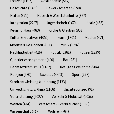
Freizeit
(1105)
Gastronomie
(549)
Geschichte
(1375)
Gewerkschaften
(590)
Hafen
(371)
Hoesch & Westfalenhütte
(327)
Integration
(2267)
Jugendarbeit
(1674)
Justiz
(488)
Keuning-Haus
(489)
Kirche & Glauben
(856)
Kultur & Kreatives
(4352)
Kunst
(1701)
Medien
(471)
Medizin & Gesundheit
(811)
Musik
(1287)
Nachhaltigkeit
(426)
Politik
(5381)
Polizei
(1239)
Quartiersmanagement
(460)
Rat
(981)
Rechtsextremismus
(1167)
Refugees Welcome
(904)
Religion
(570)
Soziales
(4443)
Sport
(757)
Stadtentwicklung & -planung
(1133)
Umweltschutz & Klima
(1108)
Uncategorized
(917)
Veranstaltung
(5027)
Verkehr & Mobilität
(1056)
Wahlen
(474)
Wirtschaft & Verbraucher
(3816)
Wissenschaft
(467)
Wohnen
(784)