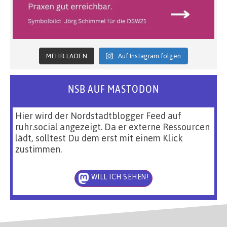
MEHR LADEN
Auf Instagram folgen
NSB AUF MASTODON
Hier wird der Nordstadtblogger Feed auf
ruhr.social angezeigt. Da er externe Ressourcen
lädt, solltest Du dem erst mit einem Klick
zustimmen.
WILL ICH SEHEN!