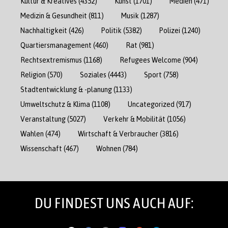
Kultur & Kreatives
(4352)
Kunst
(1701)
Medien
(471)
Medizin & Gesundheit
(811)
Musik
(1287)
Nachhaltigkeit
(426)
Politik
(5382)
Polizei
(1240)
Quartiersmanagement
(460)
Rat
(981)
Rechtsextremismus
(1168)
Refugees Welcome
(904)
Religion
(570)
Soziales
(4443)
Sport
(758)
Stadtentwicklung & -planung
(1133)
Umweltschutz & Klima
(1108)
Uncategorized
(917)
Veranstaltung
(5027)
Verkehr & Mobilität
(1056)
Wahlen
(474)
Wirtschaft & Verbraucher
(3816)
Wissenschaft
(467)
Wohnen
(784)
DU FINDEST UNS AUCH AUF: