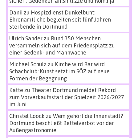
sicher“: Gedenken an Sinti:zze und Rom:nja
Danii
zu
Hospizdienst Dunkelbunt:
Ehrenamtliche begleiten seit fünf Jahren
Sterbende in Dortmund
Ulrich Sander
zu
Rund 350 Menschen
versammeln sich auf dem Friedensplatz zu
einer Gedenk- und Mahnwache
Michael Schulz
zu
Kirche wird Bar wird
Schachclub: Kunst setzt im SÖZ auf neue
Formen der Begegnung
Katte
zu
Theater Dortmund meldet Rekord
zum Vorverkaufsstart der Spielzeit 2026/2027
im Juni
Christel Loock
zu
Wem gehört die Innenstadt?
Dortmund beschließt Bettelverbot vor der
Außengastronomie