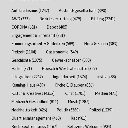
Antifaschismus
(1247)
Auslandsgesellschaft
(390)
AWO
(333)
Bezirksvertretung
(479)
Bildung
(2241)
CORONA
(681)
Depot
(485)
Engagement & Ehrenamt
(781)
Erinnerungsarbeit & Gedenken
(589)
Flora & Fauna
(383)
Freizeit
(1104)
Gastronomie
(549)
Geschichte
(1375)
Gewerkschaften
(590)
Hafen
(371)
Hoesch & Westfalenhütte
(327)
Integration
(2267)
Jugendarbeit
(1674)
Justiz
(488)
Keuning-Haus
(489)
Kirche & Glauben
(856)
Kultur & Kreatives
(4352)
Kunst
(1701)
Medien
(471)
Medizin & Gesundheit
(811)
Musik
(1287)
Nachhaltigkeit
(426)
Politik
(5380)
Polizei
(1239)
Quartiersmanagement
(460)
Rat
(981)
Rechtsextremismus
(1167)
Refugees Welcome
(904)