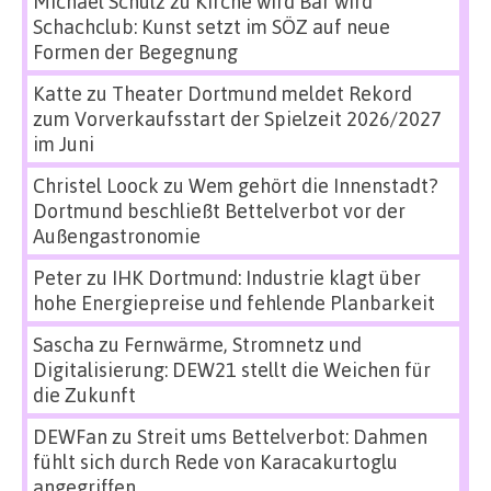
Michael Schulz
zu
Kirche wird Bar wird
Schachclub: Kunst setzt im SÖZ auf neue
Formen der Begegnung
Katte
zu
Theater Dortmund meldet Rekord
zum Vorverkaufsstart der Spielzeit 2026/2027
im Juni
Christel Loock
zu
Wem gehört die Innenstadt?
Dortmund beschließt Bettelverbot vor der
Außengastronomie
Peter
zu
IHK Dortmund: Industrie klagt über
hohe Energiepreise und fehlende Planbarkeit
Sascha
zu
Fernwärme, Stromnetz und
Digitalisierung: DEW21 stellt die Weichen für
die Zukunft
DEWFan
zu
Streit ums Bettelverbot: Dahmen
fühlt sich durch Rede von Karacakurtoglu
angegriffen