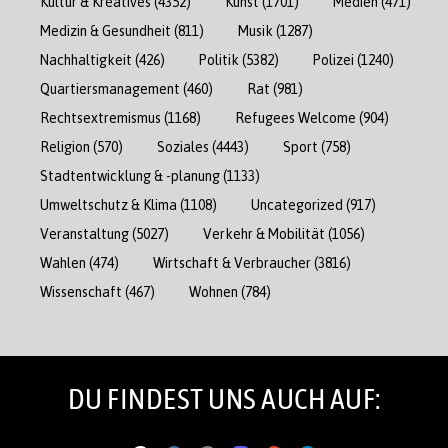
Kultur & Kreatives
(4352)
Kunst
(1701)
Medien
(471)
Medizin & Gesundheit
(811)
Musik
(1287)
Nachhaltigkeit
(426)
Politik
(5382)
Polizei
(1240)
Quartiersmanagement
(460)
Rat
(981)
Rechtsextremismus
(1168)
Refugees Welcome
(904)
Religion
(570)
Soziales
(4443)
Sport
(758)
Stadtentwicklung & -planung
(1133)
Umweltschutz & Klima
(1108)
Uncategorized
(917)
Veranstaltung
(5027)
Verkehr & Mobilität
(1056)
Wahlen
(474)
Wirtschaft & Verbraucher
(3816)
Wissenschaft
(467)
Wohnen
(784)
DU FINDEST UNS AUCH AUF: