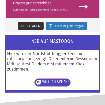
MEHR LADEN
Auf Instagram folgen
NSB AUF MASTODON
Hier wird der Nordstadtblogger Feed auf
ruhr.social angezeigt. Da er externe Ressourcen
lädt, solltest Du dem erst mit einem Klick
zustimmen.
WILL ICH SEHEN!