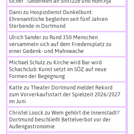
sicher“: Gedenken an Sinti:zze und Rom:nja
Danii
zu
Hospizdienst Dunkelbunt:
Ehrenamtliche begleiten seit fünf Jahren
Sterbende in Dortmund
Ulrich Sander
zu
Rund 350 Menschen
versammeln sich auf dem Friedensplatz zu
einer Gedenk- und Mahnwache
Michael Schulz
zu
Kirche wird Bar wird
Schachclub: Kunst setzt im SÖZ auf neue
Formen der Begegnung
Katte
zu
Theater Dortmund meldet Rekord
zum Vorverkaufsstart der Spielzeit 2026/2027
im Juni
Christel Loock
zu
Wem gehört die Innenstadt?
Dortmund beschließt Bettelverbot vor der
Außengastronomie