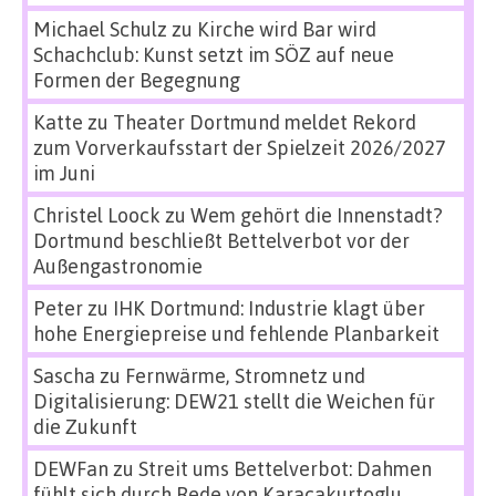
Michael Schulz
zu
Kirche wird Bar wird
Schachclub: Kunst setzt im SÖZ auf neue
Formen der Begegnung
Katte
zu
Theater Dortmund meldet Rekord
zum Vorverkaufsstart der Spielzeit 2026/2027
im Juni
Christel Loock
zu
Wem gehört die Innenstadt?
Dortmund beschließt Bettelverbot vor der
Außengastronomie
Peter
zu
IHK Dortmund: Industrie klagt über
hohe Energiepreise und fehlende Planbarkeit
Sascha
zu
Fernwärme, Stromnetz und
Digitalisierung: DEW21 stellt die Weichen für
die Zukunft
DEWFan
zu
Streit ums Bettelverbot: Dahmen
fühlt sich durch Rede von Karacakurtoglu