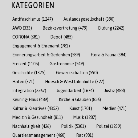
KATEGORIEN
Antifaschismus
(1247)
Auslandsgesellschaft
(390)
AWO
(333)
Bezirksvertretung
(479)
Bildung
(2242)
CORONA
(681)
Depot
(485)
Engagement & Ehrenamt
(781)
Erinnerungsarbeit & Gedenken
(589)
Flora & Fauna
(384)
Freizeit
(1105)
Gastronomie
(549)
Geschichte
(1375)
Gewerkschaften
(590)
Hafen
(371)
Hoesch & Westfalenhütte
(327)
Integration
(2267)
Jugendarbeit
(1674)
Justiz
(488)
Keuning-Haus
(489)
Kirche & Glauben
(856)
Kultur & Kreatives
(4352)
Kunst
(1701)
Medien
(471)
Medizin & Gesundheit
(811)
Musik
(1287)
Nachhaltigkeit
(426)
Politik
(5381)
Polizei
(1239)
Quartiersmanagement
(460)
Rat
(981)