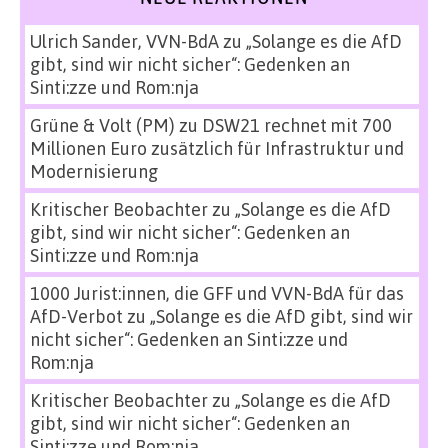
Ulrich Sander, VVN-BdA
zu
„Solange es die AfD
gibt, sind wir nicht sicher“: Gedenken an
Sinti:zze und Rom:nja
Grüne & Volt (PM)
zu
DSW21 rechnet mit 700
Millionen Euro zusätzlich für Infrastruktur und
Modernisierung
Kritischer Beobachter
zu
„Solange es die AfD
gibt, sind wir nicht sicher“: Gedenken an
Sinti:zze und Rom:nja
1000 Jurist:innen, die GFF und VVN-BdA für das
AfD-Verbot
zu
„Solange es die AfD gibt, sind wir
nicht sicher“: Gedenken an Sinti:zze und
Rom:nja
Kritischer Beobachter
zu
„Solange es die AfD
gibt, sind wir nicht sicher“: Gedenken an
Sinti:zze und Rom:nja