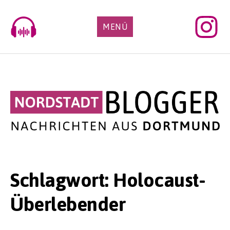
Skip
to
MENÜ
content
Schlagwort:
Holocaust-
Überlebender