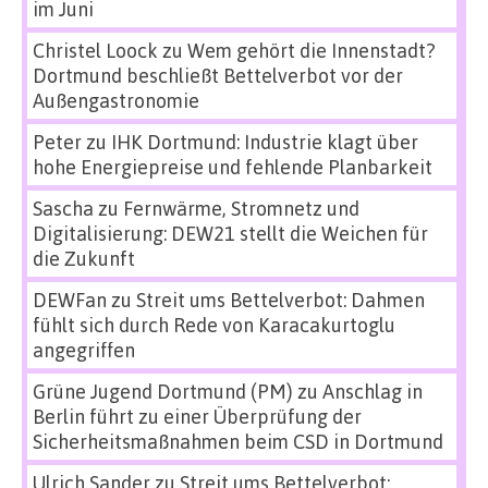
im Juni
Christel Loock
zu
Wem gehört die Innenstadt?
Dortmund beschließt Bettelverbot vor der
Außengastronomie
Peter
zu
IHK Dortmund: Industrie klagt über
hohe Energiepreise und fehlende Planbarkeit
Sascha
zu
Fernwärme, Stromnetz und
Digitalisierung: DEW21 stellt die Weichen für
die Zukunft
DEWFan
zu
Streit ums Bettelverbot: Dahmen
fühlt sich durch Rede von Karacakurtoglu
angegriffen
Grüne Jugend Dortmund (PM)
zu
Anschlag in
Berlin führt zu einer Überprüfung der
Sicherheitsmaßnahmen beim CSD in Dortmund
Ulrich Sander
zu
Streit ums Bettelverbot: