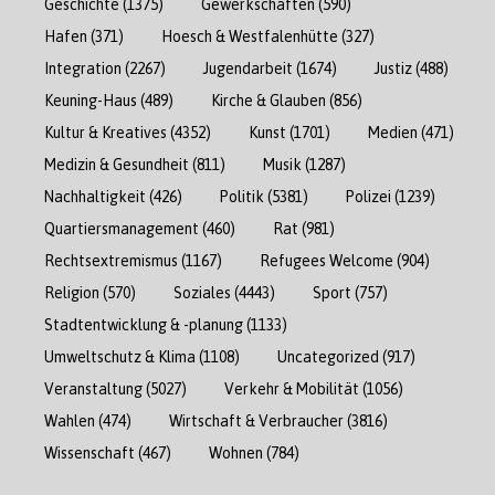
Geschichte
(1375)
Gewerkschaften
(590)
Hafen
(371)
Hoesch & Westfalenhütte
(327)
Integration
(2267)
Jugendarbeit
(1674)
Justiz
(488)
Keuning-Haus
(489)
Kirche & Glauben
(856)
Kultur & Kreatives
(4352)
Kunst
(1701)
Medien
(471)
Medizin & Gesundheit
(811)
Musik
(1287)
Nachhaltigkeit
(426)
Politik
(5381)
Polizei
(1239)
Quartiersmanagement
(460)
Rat
(981)
Rechtsextremismus
(1167)
Refugees Welcome
(904)
Religion
(570)
Soziales
(4443)
Sport
(757)
Stadtentwicklung & -planung
(1133)
Umweltschutz & Klima
(1108)
Uncategorized
(917)
Veranstaltung
(5027)
Verkehr & Mobilität
(1056)
Wahlen
(474)
Wirtschaft & Verbraucher
(3816)
Wissenschaft
(467)
Wohnen
(784)