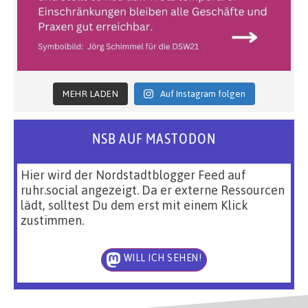
MEHR LADEN
Auf Instagram folgen
NSB AUF MASTODON
Hier wird der Nordstadtblogger Feed auf
ruhr.social angezeigt. Da er externe Ressourcen
lädt, solltest Du dem erst mit einem Klick
zustimmen.
WILL ICH SEHEN!