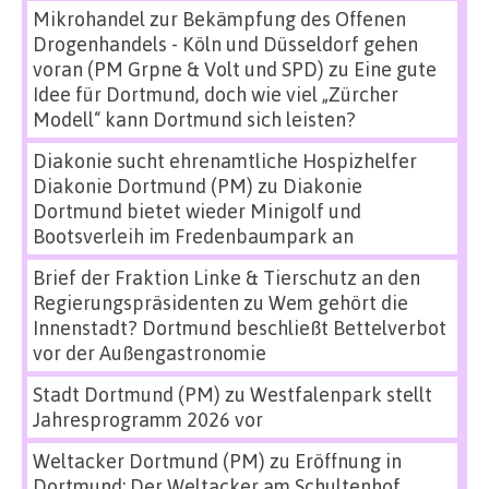
Mikrohandel zur Bekämpfung des Offenen
Drogenhandels - Köln und Düsseldorf gehen
voran (PM Grpne & Volt und SPD)
zu
Eine gute
Idee für Dortmund, doch wie viel „Zürcher
Modell“ kann Dortmund sich leisten?
Diakonie sucht ehrenamtliche Hospizhelfer
Diakonie Dortmund (PM)
zu
Diakonie
Dortmund bietet wieder Minigolf und
Bootsverleih im Fredenbaumpark an
Brief der Fraktion Linke & Tierschutz an den
Regierungspräsidenten
zu
Wem gehört die
Innenstadt? Dortmund beschließt Bettelverbot
vor der Außengastronomie
Stadt Dortmund (PM)
zu
Westfalenpark stellt
Jahresprogramm 2026 vor
Weltacker Dortmund (PM)
zu
Eröffnung in
Dortmund: Der Weltacker am Schultenhof