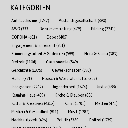
KATEGORIEN
Antifaschismus
(1247)
Auslandsgesellschaft
(390)
AWO
(333)
Bezirksvertretung
(479)
Bildung
(2241)
CORONA
(681)
Depot
(485)
Engagement & Ehrenamt
(781)
Erinnerungsarbeit & Gedenken
(589)
Flora & Fauna
(383)
Freizeit
(1104)
Gastronomie
(549)
Geschichte
(1375)
Gewerkschaften
(590)
Hafen
(371)
Hoesch & Westfalenhütte
(327)
Integration
(2267)
Jugendarbeit
(1674)
Justiz
(488)
Keuning-Haus
(489)
Kirche & Glauben
(856)
Kultur & Kreatives
(4352)
Kunst
(1701)
Medien
(471)
Medizin & Gesundheit
(811)
Musik
(1287)
Nachhaltigkeit
(426)
Politik
(5380)
Polizei
(1239)