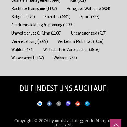
Quartiersmanagement
(460)
Rat
(981)
Rechtsextremismus
(1167)
Refugees Welcome
(904)
Religion
(570)
Soziales
(4441)
Sport
(757)
Stadtentwicklung & -planung
(1133)
Umweltschutz & Klima
(1108)
Uncategorized
(917)
Veranstaltung
(5027)
Verkehr & Mobilität
(1056)
Wahlen
(474)
Wirtschaft & Verbraucher
(3816)
Wissenschaft
(467)
Wohnen
(784)
DU FINDEST UNS AUCH AUF:
Copyright © 2026
by nordstadtblogger.de
All rights
reserved.