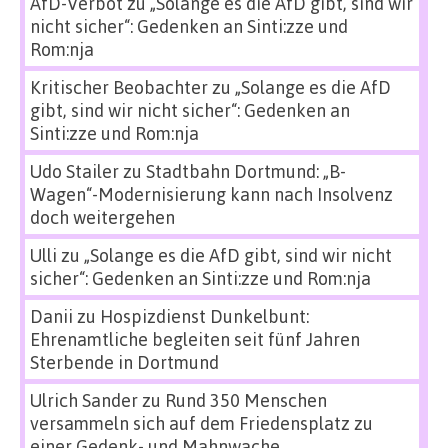
AfD-Verbot
zu
„Solange es die AfD gibt, sind wir
nicht sicher“: Gedenken an Sinti:zze und
Rom:nja
Kritischer Beobachter
zu
„Solange es die AfD
gibt, sind wir nicht sicher“: Gedenken an
Sinti:zze und Rom:nja
Udo Stailer
zu
Stadtbahn Dortmund: „B-
Wagen“-Modernisierung kann nach Insolvenz
doch weitergehen
Ulli
zu
„Solange es die AfD gibt, sind wir nicht
sicher“: Gedenken an Sinti:zze und Rom:nja
Danii
zu
Hospizdienst Dunkelbunt:
Ehrenamtliche begleiten seit fünf Jahren
Sterbende in Dortmund
Ulrich Sander
zu
Rund 350 Menschen
versammeln sich auf dem Friedensplatz zu
einer Gedenk- und Mahnwache