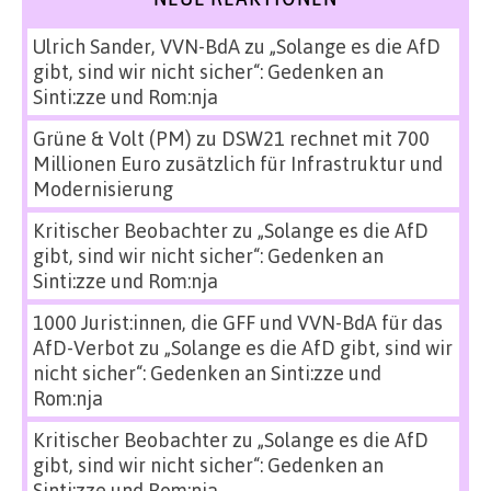
Ulrich Sander, VVN-BdA
zu
„Solange es die AfD
gibt, sind wir nicht sicher“: Gedenken an
Sinti:zze und Rom:nja
Grüne & Volt (PM)
zu
DSW21 rechnet mit 700
Millionen Euro zusätzlich für Infrastruktur und
Modernisierung
Kritischer Beobachter
zu
„Solange es die AfD
gibt, sind wir nicht sicher“: Gedenken an
Sinti:zze und Rom:nja
1000 Jurist:innen, die GFF und VVN-BdA für das
AfD-Verbot
zu
„Solange es die AfD gibt, sind wir
nicht sicher“: Gedenken an Sinti:zze und
Rom:nja
Kritischer Beobachter
zu
„Solange es die AfD
gibt, sind wir nicht sicher“: Gedenken an
Sinti:zze und Rom:nja