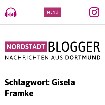
Skip
to
MENÜ
content
Schlagwort:
Gisela
Framke