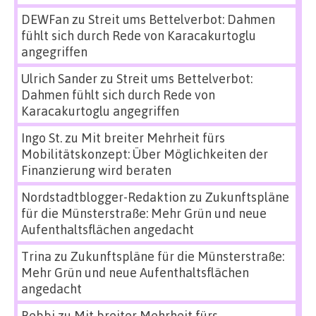
DEWFan
zu
Streit ums Bettelverbot: Dahmen
fühlt sich durch Rede von Karacakurtoglu
angegriffen
Ulrich Sander
zu
Streit ums Bettelverbot:
Dahmen fühlt sich durch Rede von
Karacakurtoglu angegriffen
Ingo St.
zu
Mit breiter Mehrheit fürs
Mobilitätskonzept: Über Möglichkeiten der
Finanzierung wird beraten
Nordstadtblogger-Redaktion
zu
Zukunftspläne
für die Münsterstraße: Mehr Grün und neue
Aufenthaltsflächen angedacht
Trina
zu
Zukunftspläne für die Münsterstraße:
Mehr Grün und neue Aufenthaltsflächen
angedacht
Bebbi
zu
Mit breiter Mehrheit fürs