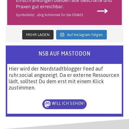
MEHR LADEN
Auf Instagram folgen
NSB AUF MASTODON
Hier wird der Nordstadtblogger Feed auf
ruhr.social angezeigt. Da er externe Ressourcen
lädt, solltest Du dem erst mit einem Klick
zustimmen.
WILL ICH SEHEN!