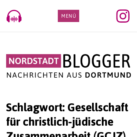
Skip
to
MENÜ
content
Schlagwort:
Gesellschaft
für christlich-jüdische
Zusammenarbeit (GCJZ)