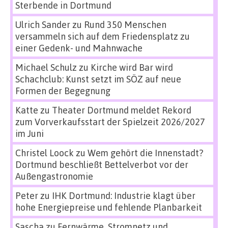
Sterbende in Dortmund
Ulrich Sander
zu
Rund 350 Menschen
versammeln sich auf dem Friedensplatz zu
einer Gedenk- und Mahnwache
Michael Schulz
zu
Kirche wird Bar wird
Schachclub: Kunst setzt im SÖZ auf neue
Formen der Begegnung
Katte
zu
Theater Dortmund meldet Rekord
zum Vorverkaufsstart der Spielzeit 2026/2027
im Juni
Christel Loock
zu
Wem gehört die Innenstadt?
Dortmund beschließt Bettelverbot vor der
Außengastronomie
Peter
zu
IHK Dortmund: Industrie klagt über
hohe Energiepreise und fehlende Planbarkeit
Sascha
zu
Fernwärme, Stromnetz und