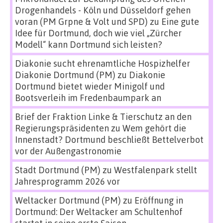
Drogenhandels - Köln und Düsseldorf gehen
voran (PM Grpne & Volt und SPD)
zu
Eine gute
Idee für Dortmund, doch wie viel „Zürcher
Modell“ kann Dortmund sich leisten?
Diakonie sucht ehrenamtliche Hospizhelfer
Diakonie Dortmund (PM)
zu
Diakonie
Dortmund bietet wieder Minigolf und
Bootsverleih im Fredenbaumpark an
Brief der Fraktion Linke & Tierschutz an den
Regierungspräsidenten
zu
Wem gehört die
Innenstadt? Dortmund beschließt Bettelverbot
vor der Außengastronomie
Stadt Dortmund (PM)
zu
Westfalenpark stellt
Jahresprogramm 2026 vor
Weltacker Dortmund (PM)
zu
Eröffnung in
Dortmund: Der Weltacker am Schultenhof
startet in seine erste Saison