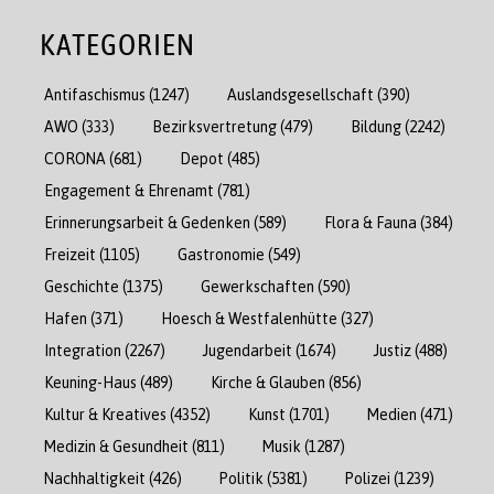
KATEGORIEN
Antifaschismus
(1247)
Auslandsgesellschaft
(390)
AWO
(333)
Bezirksvertretung
(479)
Bildung
(2242)
CORONA
(681)
Depot
(485)
Engagement & Ehrenamt
(781)
Erinnerungsarbeit & Gedenken
(589)
Flora & Fauna
(384)
Freizeit
(1105)
Gastronomie
(549)
Geschichte
(1375)
Gewerkschaften
(590)
Hafen
(371)
Hoesch & Westfalenhütte
(327)
Integration
(2267)
Jugendarbeit
(1674)
Justiz
(488)
Keuning-Haus
(489)
Kirche & Glauben
(856)
Kultur & Kreatives
(4352)
Kunst
(1701)
Medien
(471)
Medizin & Gesundheit
(811)
Musik
(1287)
Nachhaltigkeit
(426)
Politik
(5381)
Polizei
(1239)