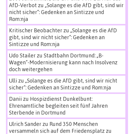
AfD-Verbot
zu
„Solange es die AfD gibt, sind wir
nicht sicher“: Gedenken an Sinti:zze und
Rom:nja
Kritischer Beobachter
zu
„Solange es die AfD
gibt, sind wir nicht sicher“: Gedenken an
Sinti:zze und Rom:nja
Udo Stailer
zu
Stadtbahn Dortmund: „B-
Wagen“-Modernisierung kann nach Insolvenz
doch weitergehen
Ulli
zu
„Solange es die AfD gibt, sind wir nicht
sicher“: Gedenken an Sinti:zze und Rom:nja
Danii
zu
Hospizdienst Dunkelbunt:
Ehrenamtliche begleiten seit fünf Jahren
Sterbende in Dortmund
Ulrich Sander
zu
Rund 350 Menschen
versammeln sich auf dem Friedensplatz zu