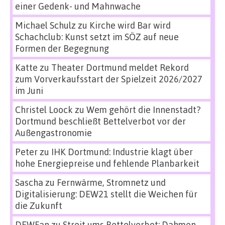
einer Gedenk- und Mahnwache
Michael Schulz
zu
Kirche wird Bar wird
Schachclub: Kunst setzt im SÖZ auf neue
Formen der Begegnung
Katte
zu
Theater Dortmund meldet Rekord
zum Vorverkaufsstart der Spielzeit 2026/2027
im Juni
Christel Loock
zu
Wem gehört die Innenstadt?
Dortmund beschließt Bettelverbot vor der
Außengastronomie
Peter
zu
IHK Dortmund: Industrie klagt über
hohe Energiepreise und fehlende Planbarkeit
Sascha
zu
Fernwärme, Stromnetz und
Digitalisierung: DEW21 stellt die Weichen für
die Zukunft
DEWFan
zu
Streit ums Bettelverbot: Dahmen