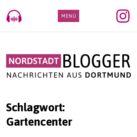
Skip
to
MENÜ
content
Schlagwort:
Gartencenter