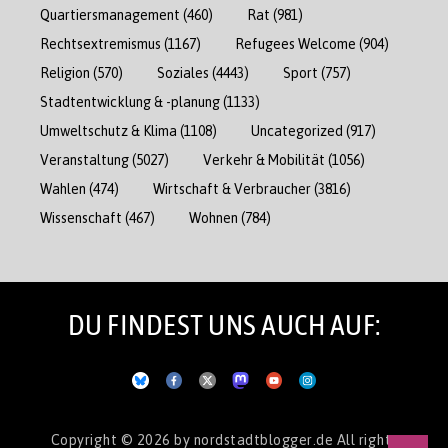
Quartiersmanagement
(460)
Rat
(981)
Rechtsextremismus
(1167)
Refugees Welcome
(904)
Religion
(570)
Soziales
(4443)
Sport
(757)
Stadtentwicklung & -planung
(1133)
Umweltschutz & Klima
(1108)
Uncategorized
(917)
Veranstaltung
(5027)
Verkehr & Mobilität
(1056)
Wahlen
(474)
Wirtschaft & Verbraucher
(3816)
Wissenschaft
(467)
Wohnen
(784)
DU FINDEST UNS AUCH AUF:
Copyright © 2026
by nordstadtblogger.de
All rights