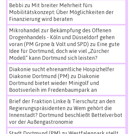
Bebbi
zu
Mit breiter Mehrheit fürs
Mobilitätskonzept: Über Möglichkeiten der
Finanzierung wird beraten
Mikrohandel zur Bekämpfung des Offenen
Drogenhandels - Köln und Düsseldorf gehen
voran (PM Grpne & Volt und SPD)
zu
Eine gute
Idee für Dortmund, doch wie viel „Zürcher
Modell“ kann Dortmund sich leisten?
Diakonie sucht ehrenamtliche Hospizhelfer
Diakonie Dortmund (PM)
zu
Diakonie
Dortmund bietet wieder Minigolf und
Bootsverleih im Fredenbaumpark an
Brief der Fraktion Linke & Tierschutz an den
Regierungspräsidenten
zu
Wem gehört die
Innenstadt? Dortmund beschließt Bettelverbot
vor der Außengastronomie
Stadt Dortmund (PM)
zu
Westfalenpark stellt