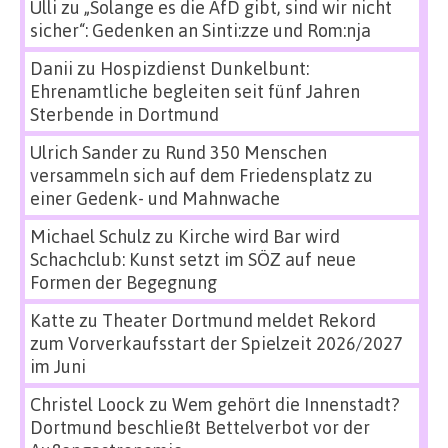
Ulli
zu
„Solange es die AfD gibt, sind wir nicht
sicher“: Gedenken an Sinti:zze und Rom:nja
Danii
zu
Hospizdienst Dunkelbunt:
Ehrenamtliche begleiten seit fünf Jahren
Sterbende in Dortmund
Ulrich Sander
zu
Rund 350 Menschen
versammeln sich auf dem Friedensplatz zu
einer Gedenk- und Mahnwache
Michael Schulz
zu
Kirche wird Bar wird
Schachclub: Kunst setzt im SÖZ auf neue
Formen der Begegnung
Katte
zu
Theater Dortmund meldet Rekord
zum Vorverkaufsstart der Spielzeit 2026/2027
im Juni
Christel Loock
zu
Wem gehört die Innenstadt?
Dortmund beschließt Bettelverbot vor der