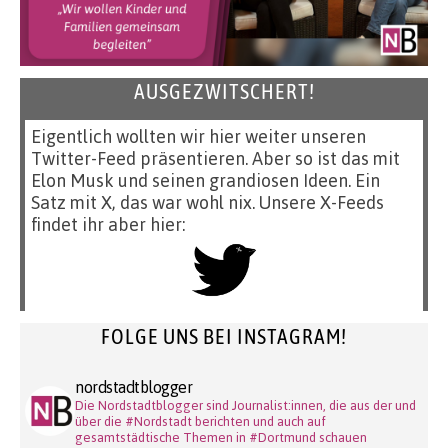
AUSGEZWITSCHERT!
Eigentlich wollten wir hier weiter unseren
Twitter-Feed präsentieren. Aber so ist das mit
Elon Musk und seinen grandiosen Ideen. Ein
Satz mit X, das war wohl nix. Unsere X-Feeds
findet ihr aber hier:
FOLGE UNS BEI INSTAGRAM!
nordstadtblogger
Die Nordstadtblogger sind Journalist:innen, die aus der und
über die #Nordstadt berichten und auch auf
gesamtstädtische Themen in #Dortmund schauen