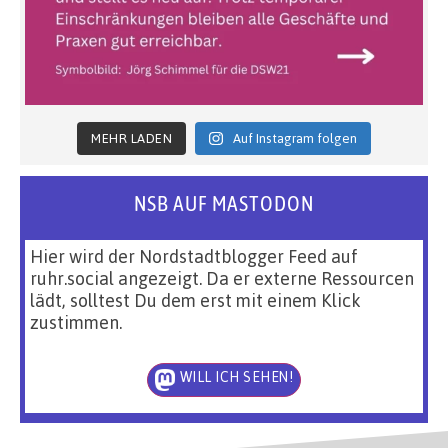
MEHR LADEN
Auf Instagram folgen
NSB AUF MASTODON
Hier wird der Nordstadtblogger Feed auf
ruhr.social angezeigt. Da er externe Ressourcen
lädt, solltest Du dem erst mit einem Klick
zustimmen.
WILL ICH SEHEN!