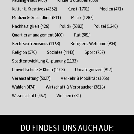
Keuning-Haus
(489)
Kirche & Glauben
(856)
Kultur & Kreatives
(4352)
Kunst
(1701)
Medien
(471)
Medizin & Gesundheit
(811)
Musik
(1287)
Nachhaltigkeit
(426)
Politik
(5382)
Polizei
(1240)
Quartiersmanagement
(460)
Rat
(981)
Rechtsextremismus
(1168)
Refugees Welcome
(904)
Religion
(570)
Soziales
(4443)
Sport
(757)
Stadtentwicklung & -planung
(1133)
Umweltschutz & Klima
(1108)
Uncategorized
(917)
Veranstaltung
(5027)
Verkehr & Mobilität
(1056)
Wahlen
(474)
Wirtschaft & Verbraucher
(3816)
Wissenschaft
(467)
Wohnen
(784)
DU FINDEST UNS AUCH AUF: