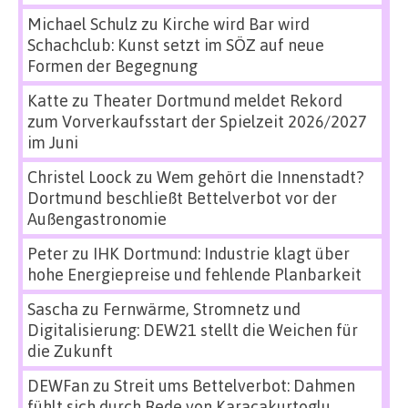
Michael Schulz
zu
Kirche wird Bar wird
Schachclub: Kunst setzt im SÖZ auf neue
Formen der Begegnung
Katte
zu
Theater Dortmund meldet Rekord
zum Vorverkaufsstart der Spielzeit 2026/2027
im Juni
Christel Loock
zu
Wem gehört die Innenstadt?
Dortmund beschließt Bettelverbot vor der
Außengastronomie
Peter
zu
IHK Dortmund: Industrie klagt über
hohe Energiepreise und fehlende Planbarkeit
Sascha
zu
Fernwärme, Stromnetz und
Digitalisierung: DEW21 stellt die Weichen für
die Zukunft
DEWFan
zu
Streit ums Bettelverbot: Dahmen
fühlt sich durch Rede von Karacakurtoglu