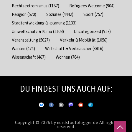
Rechtsextremismus
(1167)
Refugees Welcome
(904)
Religion
(570)
Soziales
(4442)
Sport
(757)
Stadtentwicklung & -planung
(1133)
Umweltschutz & Klima
(1108)
Uncategorized
(917)
Veranstaltung
(5027)
Verkehr & Mobilität
(1056)
Wahlen
(474)
Wirtschaft & Verbraucher
(3816)
Wissenschaft
(467)
Wohnen
(784)
DU FINDEST UNS AUCH AUF:
Copyright © 2026
by nordstadtblogger.de
All rights
reserved.