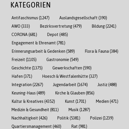
KATEGORIEN
Antifaschismus
(1247)
Auslandsgesellschaft
(390)
AWO
(333)
Bezirksvertretung
(479)
Bildung
(2241)
CORONA
(681)
Depot
(485)
Engagement & Ehrenamt
(781)
Erinnerungsarbeit & Gedenken
(589)
Flora & Fauna
(384)
Freizeit
(1105)
Gastronomie
(549)
Geschichte
(1375)
Gewerkschaften
(590)
Hafen
(371)
Hoesch & Westfalenhütte
(327)
Integration
(2267)
Jugendarbeit
(1674)
Justiz
(488)
Keuning-Haus
(489)
Kirche & Glauben
(856)
Kultur & Kreatives
(4352)
Kunst
(1701)
Medien
(471)
Medizin & Gesundheit
(811)
Musik
(1287)
Nachhaltigkeit
(426)
Politik
(5381)
Polizei
(1239)
Quartiersmanagement
(460)
Rat
(981)