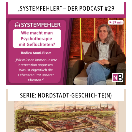
„SYSTEMFEHLER“ – DER PODCAST #29
SERIE: NORDSTADT-GESCHICHTE(N)