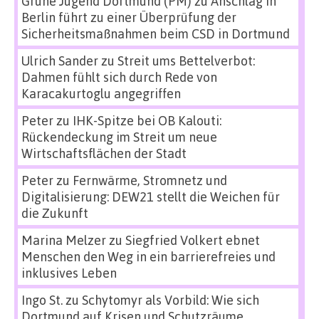
Grüne Jugend Dortmund (PM)
zu
Anschlag in
Berlin führt zu einer Überprüfung der
Sicherheitsmaßnahmen beim CSD in Dortmund
Ulrich Sander
zu
Streit ums Bettelverbot:
Dahmen fühlt sich durch Rede von
Karacakurtoglu angegriffen
Peter
zu
IHK-Spitze bei OB Kalouti:
Rückendeckung im Streit um neue
Wirtschaftsflächen der Stadt
Peter
zu
Fernwärme, Stromnetz und
Digitalisierung: DEW21 stellt die Weichen für
die Zukunft
Marina Melzer
zu
Siegfried Volkert ebnet
Menschen den Weg in ein barrierefreies und
inklusives Leben
Ingo St.
zu
Schytomyr als Vorbild: Wie sich
Dortmund auf Krisen und Schutzräume