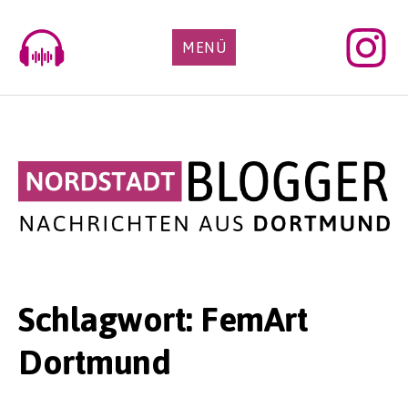
Skip
to
MENÜ
content
Schlagwort:
FemArt
Dortmund