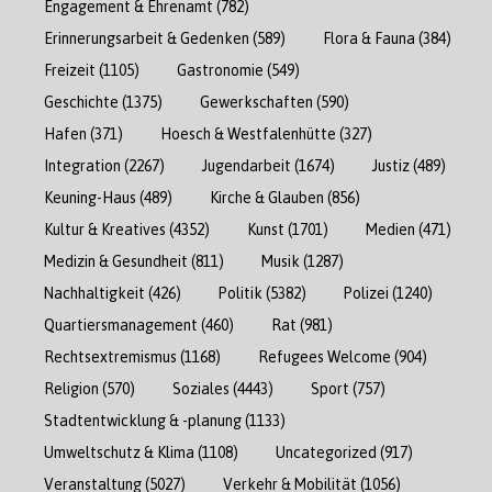
Engagement & Ehrenamt
(782)
Erinnerungsarbeit & Gedenken
(589)
Flora & Fauna
(384)
Freizeit
(1105)
Gastronomie
(549)
Geschichte
(1375)
Gewerkschaften
(590)
Hafen
(371)
Hoesch & Westfalenhütte
(327)
Integration
(2267)
Jugendarbeit
(1674)
Justiz
(489)
Keuning-Haus
(489)
Kirche & Glauben
(856)
Kultur & Kreatives
(4352)
Kunst
(1701)
Medien
(471)
Medizin & Gesundheit
(811)
Musik
(1287)
Nachhaltigkeit
(426)
Politik
(5382)
Polizei
(1240)
Quartiersmanagement
(460)
Rat
(981)
Rechtsextremismus
(1168)
Refugees Welcome
(904)
Religion
(570)
Soziales
(4443)
Sport
(757)
Stadtentwicklung & -planung
(1133)
Umweltschutz & Klima
(1108)
Uncategorized
(917)
Veranstaltung
(5027)
Verkehr & Mobilität
(1056)