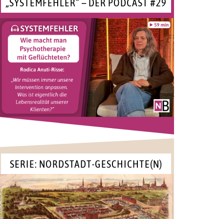
„SYSTEMFEHLER“ – DER PODCAST #29
SERIE: NORDSTADT-GESCHICHTE(N)