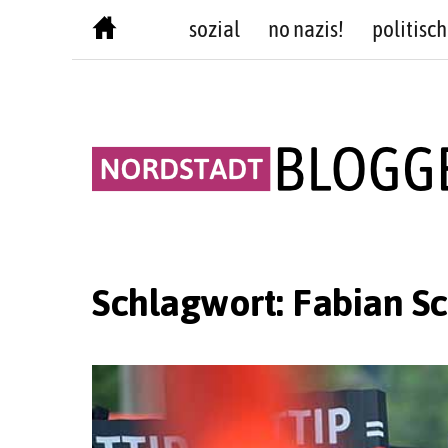
Skip
sozial
no nazis!
politisch
to
content
Schlagwort:
Fabian Sc