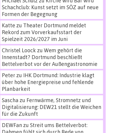
Michael Schulz
zu
Kirche wird Bar wird
Schachclub: Kunst setzt im SÖZ auf neue
Formen der Begegnung
Katte
zu
Theater Dortmund meldet
Rekord zum Vorverkaufsstart der
Spielzeit 2026/2027 im Juni
Christel Loock
zu
Wem gehört die
Innenstadt? Dortmund beschließt
Bettelverbot vor der Außengastronomie
Peter
zu
IHK Dortmund: Industrie klagt
über hohe Energiepreise und fehlende
Planbarkeit
Sascha
zu
Fernwärme, Stromnetz und
Digitalisierung: DEW21 stellt die Weichen
für die Zukunft
DEWFan
zu
Streit ums Bettelverbot:
Dahmen fühlt sich durch Rede von