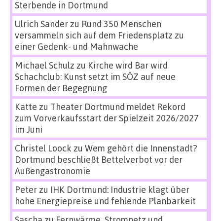
Sterbende in Dortmund
Ulrich Sander
zu
Rund 350 Menschen
versammeln sich auf dem Friedensplatz zu
einer Gedenk- und Mahnwache
Michael Schulz
zu
Kirche wird Bar wird
Schachclub: Kunst setzt im SÖZ auf neue
Formen der Begegnung
Katte
zu
Theater Dortmund meldet Rekord
zum Vorverkaufsstart der Spielzeit 2026/2027
im Juni
Christel Loock
zu
Wem gehört die Innenstadt?
Dortmund beschließt Bettelverbot vor der
Außengastronomie
Peter
zu
IHK Dortmund: Industrie klagt über
hohe Energiepreise und fehlende Planbarkeit
Sascha
zu
Fernwärme, Stromnetz und