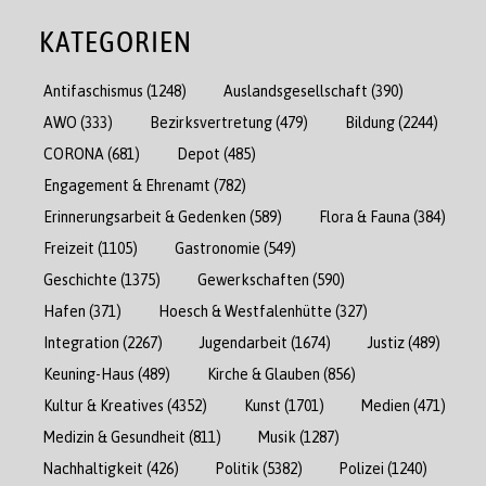
KATEGORIEN
Antifaschismus
(1248)
Auslandsgesellschaft
(390)
AWO
(333)
Bezirksvertretung
(479)
Bildung
(2244)
CORONA
(681)
Depot
(485)
Engagement & Ehrenamt
(782)
Erinnerungsarbeit & Gedenken
(589)
Flora & Fauna
(384)
Freizeit
(1105)
Gastronomie
(549)
Geschichte
(1375)
Gewerkschaften
(590)
Hafen
(371)
Hoesch & Westfalenhütte
(327)
Integration
(2267)
Jugendarbeit
(1674)
Justiz
(489)
Keuning-Haus
(489)
Kirche & Glauben
(856)
Kultur & Kreatives
(4352)
Kunst
(1701)
Medien
(471)
Medizin & Gesundheit
(811)
Musik
(1287)
Nachhaltigkeit
(426)
Politik
(5382)
Polizei
(1240)