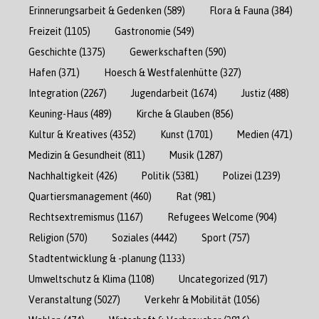
Erinnerungsarbeit & Gedenken
(589)
Flora & Fauna
(384)
Freizeit
(1105)
Gastronomie
(549)
Geschichte
(1375)
Gewerkschaften
(590)
Hafen
(371)
Hoesch & Westfalenhütte
(327)
Integration
(2267)
Jugendarbeit
(1674)
Justiz
(488)
Keuning-Haus
(489)
Kirche & Glauben
(856)
Kultur & Kreatives
(4352)
Kunst
(1701)
Medien
(471)
Medizin & Gesundheit
(811)
Musik
(1287)
Nachhaltigkeit
(426)
Politik
(5381)
Polizei
(1239)
Quartiersmanagement
(460)
Rat
(981)
Rechtsextremismus
(1167)
Refugees Welcome
(904)
Religion
(570)
Soziales
(4442)
Sport
(757)
Stadtentwicklung & -planung
(1133)
Umweltschutz & Klima
(1108)
Uncategorized
(917)
Veranstaltung
(5027)
Verkehr & Mobilität
(1056)