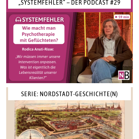
„SYSTEMFEHLER“ – DER PODCAST #29
SERIE: NORDSTADT-GESCHICHTE(N)