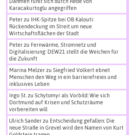
Dahmen fühlt sich durch Rede von
Karacakurtoglu angegriffen
Peter
zu
IHK-Spitze bei OB Kalouti:
Rückendeckung im Streit um neue
Wirtschaftsflächen der Stadt
Peter
zu
Fernwärme, Stromnetz und
Digitalisierung: DEW21 stellt die Weichen für
die Zukunft
Marina Melzer
zu
Siegfried Volkert ebnet
Menschen den Weg in ein barrierefreies und
inklusives Leben
Ingo St.
zu
Schytomyr als Vorbild: Wie sich
Dortmund auf Krisen und Schutzräume
vorbereiten will
Ulrich Sander
zu
Entscheidung gefallen: Die
neue Straße in Grevel wird den Namen von Kurt
Goldstein tragen