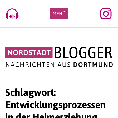
Skip
to
MENÜ
content
Schlagwort:
Entwicklungsprozessen
in der Heimerziehung