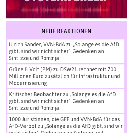
NEUE REAKTIONEN
Ulrich Sander, VVN-BdA
zu
„Solange es die AfD
gibt, sind wir nicht sicher“: Gedenken an
Sinti:zze und Rom:nja
Grüne & Volt (PM)
zu
DSW21 rechnet mit 700
Millionen Euro zusätzlich für Infrastruktur und
Modernisierung
Kritischer Beobachter
zu
„Solange es die AfD
gibt, sind wir nicht sicher“: Gedenken an
Sinti:zze und Rom:nja
1000 Jurist:innen, die GFF und VVN-BdA für das
AfD-Verbot
zu
„Solange es die AfD gibt, sind wir
nicht sicher“: Gedenken an Sinti:zze und