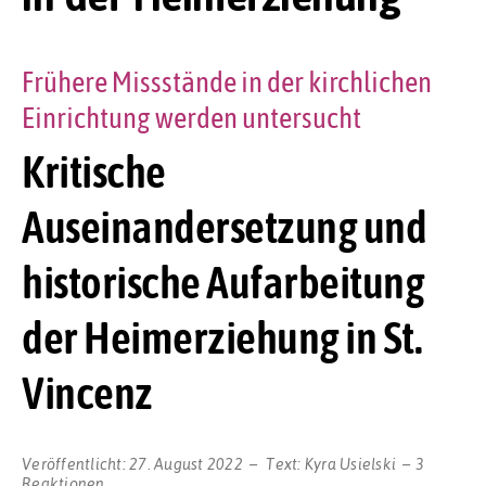
Frühere Missstände in der kirchlichen
Einrichtung werden untersucht
Kritische
Auseinandersetzung und
historische Aufarbeitung
der Heimerziehung in St.
Vincenz
Veröffentlicht:
27. August 2022
Text:
Kyra Usielski
3
Reaktionen