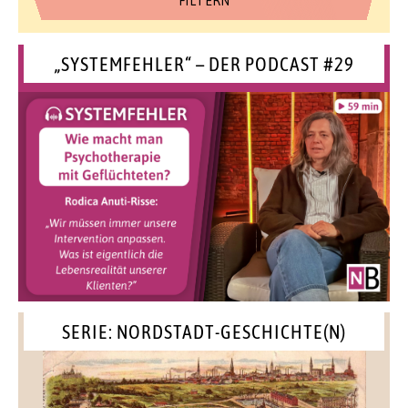
„SYSTEMFEHLER“ – DER PODCAST #29
SERIE: NORDSTADT-GESCHICHTE(N)