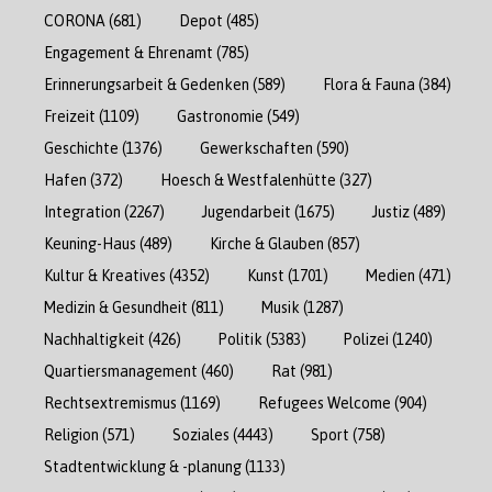
CORONA
(681)
Depot
(485)
Engagement & Ehrenamt
(785)
Erinnerungsarbeit & Gedenken
(589)
Flora & Fauna
(384)
Freizeit
(1109)
Gastronomie
(549)
Geschichte
(1376)
Gewerkschaften
(590)
Hafen
(372)
Hoesch & Westfalenhütte
(327)
Integration
(2267)
Jugendarbeit
(1675)
Justiz
(489)
Keuning-Haus
(489)
Kirche & Glauben
(857)
Kultur & Kreatives
(4352)
Kunst
(1701)
Medien
(471)
Medizin & Gesundheit
(811)
Musik
(1287)
Nachhaltigkeit
(426)
Politik
(5383)
Polizei
(1240)
Quartiersmanagement
(460)
Rat
(981)
Rechtsextremismus
(1169)
Refugees Welcome
(904)
Religion
(571)
Soziales
(4443)
Sport
(758)
Stadtentwicklung & -planung
(1133)