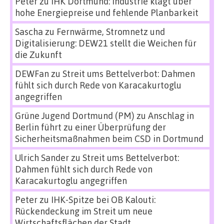
Peter
zu
IHK Dortmund: Industrie klagt über
hohe Energiepreise und fehlende Planbarkeit
Sascha
zu
Fernwärme, Stromnetz und
Digitalisierung: DEW21 stellt die Weichen für
die Zukunft
DEWFan
zu
Streit ums Bettelverbot: Dahmen
fühlt sich durch Rede von Karacakurtoglu
angegriffen
Grüne Jugend Dortmund (PM)
zu
Anschlag in
Berlin führt zu einer Überprüfung der
Sicherheitsmaßnahmen beim CSD in Dortmund
Ulrich Sander
zu
Streit ums Bettelverbot:
Dahmen fühlt sich durch Rede von
Karacakurtoglu angegriffen
Peter
zu
IHK-Spitze bei OB Kalouti:
Rückendeckung im Streit um neue
Wirtschaftsflächen der Stadt