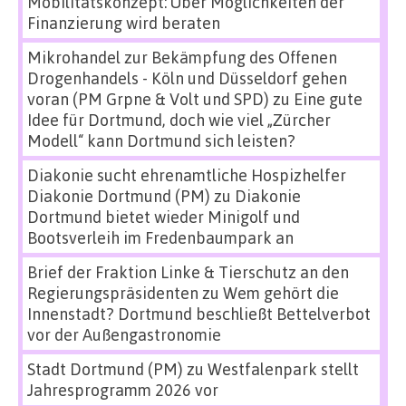
Mobilitätskonzept: Über Möglichkeiten der
Finanzierung wird beraten
Mikrohandel zur Bekämpfung des Offenen
Drogenhandels - Köln und Düsseldorf gehen
voran (PM Grpne & Volt und SPD)
zu
Eine gute
Idee für Dortmund, doch wie viel „Zürcher
Modell“ kann Dortmund sich leisten?
Diakonie sucht ehrenamtliche Hospizhelfer
Diakonie Dortmund (PM)
zu
Diakonie
Dortmund bietet wieder Minigolf und
Bootsverleih im Fredenbaumpark an
Brief der Fraktion Linke & Tierschutz an den
Regierungspräsidenten
zu
Wem gehört die
Innenstadt? Dortmund beschließt Bettelverbot
vor der Außengastronomie
Stadt Dortmund (PM)
zu
Westfalenpark stellt
Jahresprogramm 2026 vor